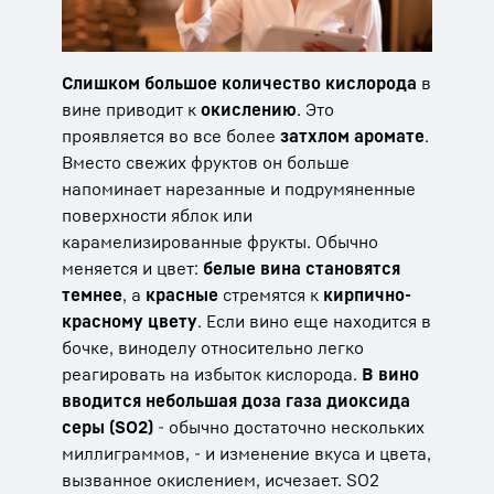
Слишком большое количество кислорода
в
вине приводит к
окислению
. Это
проявляется во все более
затхлом аромате
.
Вместо свежих фруктов он больше
напоминает нарезанные и подрумяненные
поверхности яблок или
карамелизированные фрукты. Обычно
меняется и цвет:
белые вина становятся
темнее
, а
красные
стремятся к
кирпично-
красному цвету
. Если вино еще находится в
бочке, виноделу относительно легко
реагировать на избыток кислорода.
В вино
вводится небольшая доза газа диоксида
серы (SO2)
- обычно достаточно нескольких
миллиграммов, - и изменение вкуса и цвета,
вызванное окислением, исчезает. SO2