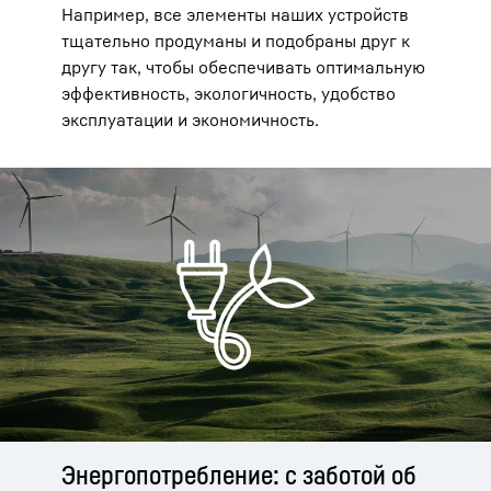
Например, все элементы наших устройств
тщательно продуманы и подобраны друг к
другу так, чтобы обеспечивать оптимальную
эффективность, экологичность, удобство
эксплуатации и экономичность.
Энергопотребление: с заботой об
Сокращение энергопотребления.
Тишина — большая ценность.
Охлаждаемый объем — столько,
Большая вместимость — высокие
Бесперебойное охлаждение.