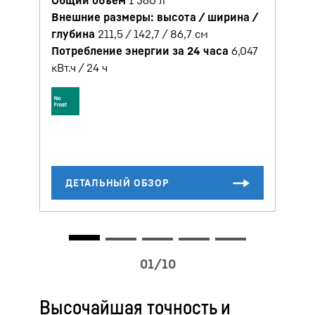
Внешние размеры: высота / ширина /
глубина
211,5 / 142,7 / 86,7
см
Потребление энергии за 24 часа
6,047
кВт.ч / 24 ч
к
Высочайшая точность и