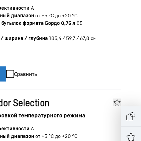
фективности
A
ный диапазон
от +5 °C до +20 °C
бутылок формата Бордо 0,75 л
85
/ ширина / глубина
185,4 / 59,7 / 67,8
см
Сравнить
dor Selection
ровкой температурного режима
фективности
A
ный диапазон
от +5 °C до +20 °C