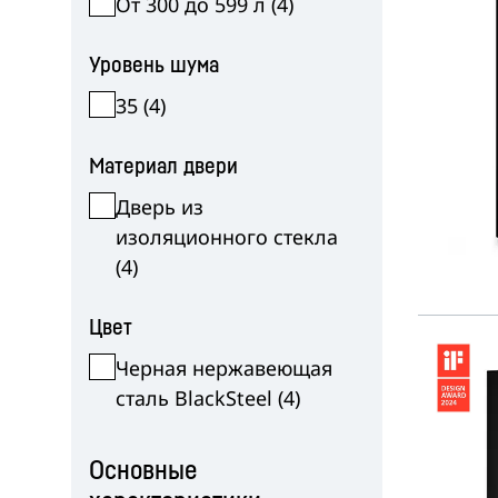
От 300 до 599 л
(
4
)
Уровень шума
35
(
4
)
Материал двери
Дверь из
изоляционного стекла
(
4
)
Цвет
Черная нержавеющая
сталь BlackSteel
(
4
)
Основные