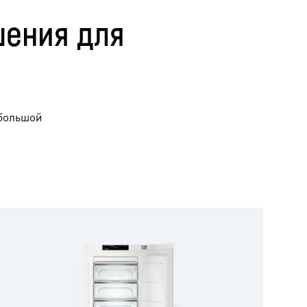
шения для
 большой