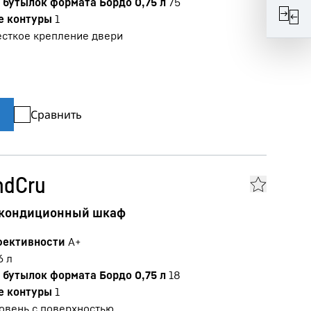
бутылок формата Бордо 0,75 л
75
е контуры
1
сткое крепление двери
Сравнить
ndCru
 кондиционный шкаф
фективности
A+
6
л
бутылок формата Бордо 0,75 л
18
е контуры
1
овень с поверхностью