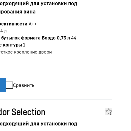
одходящий для установки под
ирования вина
фективности
A++
14
л
бутылок формата Бордо 0,75 л
44
е контуры
1
сткое крепление двери
Сравнить
or Selection
одходящий для установки под