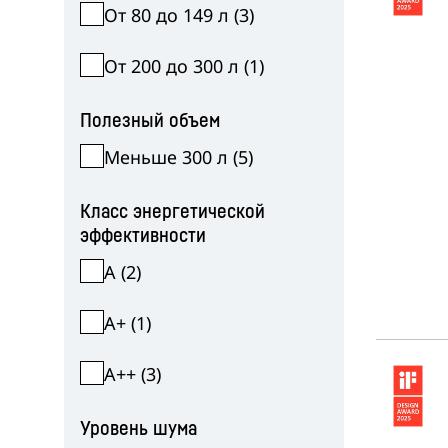
От 80 до 149 л
(
3
)
От 200 до 300 л
(
1
)
Полезный объем
Меньше 300 л
(
5
)
Класс энергетической
эффективности
A
(
2
)
A+
(
1
)
A++
(
3
)
Уровень шума