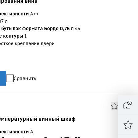
ирования вина
фективности
A++
07
л
бутылок формата Бордо 0,75 л
44
е контуры
1
сткое крепление двери
Сравнить
емпературный винный шкаф
фективности
A