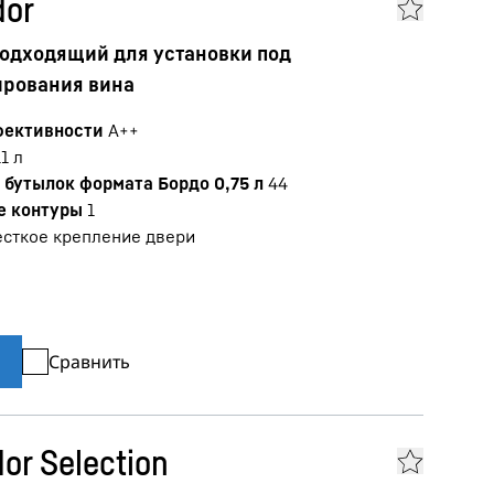
dor
одходящий для установки под
ирования вина
фективности
A++
11
л
бутылок формата Бордо 0,75 л
44
е контуры
1
сткое крепление двери
Сравнить
or Selection