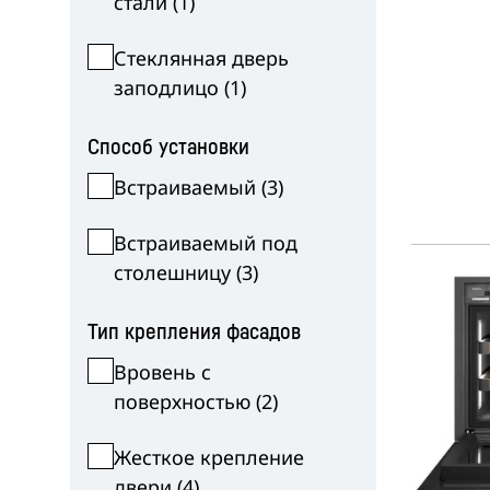
стали
(
1
)
Стеклянная дверь
заподлицо
(
1
)
Способ установки
Встраиваемый
(
3
)
Встраиваемый под
столешницу
(
3
)
Тип крепления фасадов
Вровень с
поверхностью
(
2
)
Жесткое крепление
двери
(
4
)