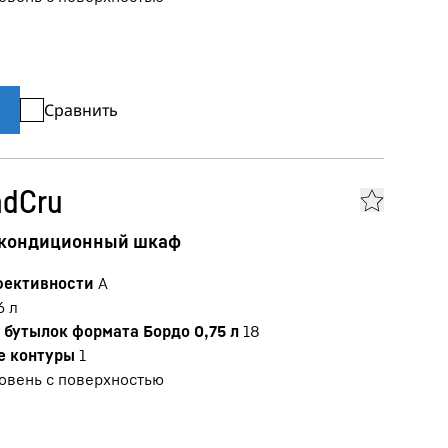
Сравнить
ndCru
 кондиционный шкаф
фективности
A
6
л
бутылок формата Бордо 0,75 л
18
е контуры
1
овень с поверхностью