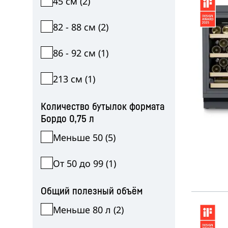
45 см
(
2
)
82 - 88 см
(
2
)
86 - 92 см
(
1
)
213 см
(
1
)
Подробнее о компании
Количество бутылок формата
Бордо 0,75 л
Меньше 50
(
5
)
От 50 до 99
(
1
)
Общий полезный объём
Меньше 80 л
(
2
)