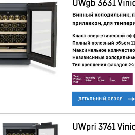
UWgb 3631 Vini
Винный холодильник, п
прилавком, для темпер
Класс энергетической эф
Полный полезный объем
1
Максимальное количество 
Независимые холодильны
Карьера в Liebherr
Тип крепления фасадов
Же
UWpri 3761 Vinid