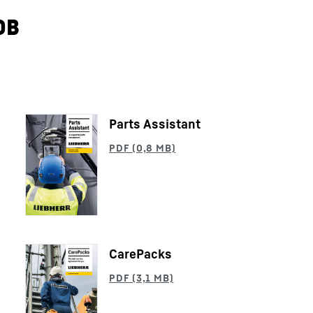
ов
Parts Assistant
Карьера в Liebherr
CarePacks