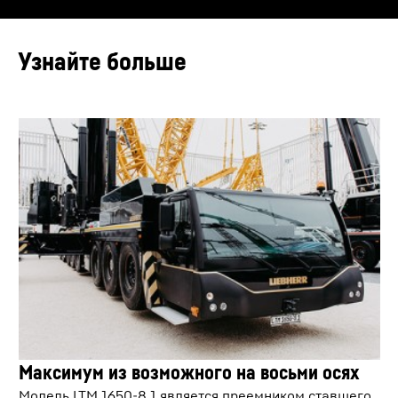
вступлением в действие на будущее и, таким образом,
пределами ЕС или ЕЭЗ и, следовательно, в каких-то
осуществляется путем автоматического
исключить дальнейшую передачу ваших данных,
третьих странах, в частности в США**. Мы не имеем
отменив выбор соответствующей услуги в разделе
Скорость
85,00
км/ч
отсоединения привода насоса.
никакого влияния на дальнейшую обработку данных
«Разные услуги (дополнительно)» в
настройках
(позже
Google.
передвижения
Узнайте больше
это также будет доступно через «Настройки
Нажимая «ПРИНЯТЬ», вы соглашаетесь на передачу
конфиденциальности» в нижнем колонтитуле нашего
данных в Google для этого видео в соответствии со ст. 6,
Liebherr - LTM 1650-8.1 First job
сайта).
пар. 1, п. (а) Общего регламента по защите данных. Если
Общий балласт
175,00
т
Дополнительную информацию можно найти в нашей
вы не хотите в дальнейшем давать согласие на каждое
dismantling a bridge
Декларации о защите данных
и
Политике
видео YouTube по отдельности, а хотите иметь
*Google Ireland Limited, Gordon House,
конфиденциальности
Google.
возможность загружать их без этого блокировщика, вы
Barrow Street, Dublin 4, Ireland; головная компания: Google LLC, 1600
также можете выбрать «Всегда принимать видео
Amphitheatre Parkway, Mountain View, CA 94043, USA
** Примечание:
YouTube» и, таким образом, согласиться также на
Пересылка данных в США, связанная с передачей данных в Google,
соответствующую передачу данных в Google для всех
производится на основании решения Европейской комиссии об
других видео YouTube, к которым вы будете получать
адекватности от 10 июля 2023 г. (Соглашение ЕС-США о
VarioBallast: Радиус закругления
доступ на нашем сайте в будущем.
Это видео предоставлено Google*. Когда вы загружаете
конфиденциальности данных).
Вы можете в любой момент отозвать данное согласие с
это видео, ваши данные, включая ваш IP-адрес,
вступлением в действие на будущее и, таким образом,
передаются в Google и могут храниться и обрабатываться
исключить дальнейшую передачу ваших данных,
Google, в том числе для их собственных целей, за
отменив выбор соответствующей услуги в разделе
пределами ЕС или ЕЭЗ и, следовательно, в каких-то
«Разные услуги (дополнительно)» в
настройках
(позже
третьих странах, в частности в США**. Мы не имеем
это также будет доступно через «Настройки
никакого влияния на дальнейшую обработку данных
конфиденциальности» в нижнем колонтитуле нашего
Google.
сайта).
Нажимая «ПРИНЯТЬ», вы соглашаетесь на передачу
Дополнительную информацию можно найти в нашей
данных в Google для этого видео в соответствии со ст. 6,
LTM 1650-8.1 - On the edge of space
Декларации о защите данных
и
Политике
пар. 1, п. (а) Общего регламента по защите данных. Если
Движение по стройплощадке
*Google Ireland Limited, Gordon House,
конфиденциальности
Google.
вы не хотите в дальнейшем давать согласие на каждое
Максимум из возможного на восьми осях
Barrow Street, Dublin 4, Ireland; головная компания: Google LLC, 1600
видео YouTube по отдельности, а хотите иметь
Amphitheatre Parkway, Mountain View, CA 94043, USA
** Примечание:
возможность загружать их без этого блокировщика, вы
Модель LTM 1650-8.1 является преемником ставшего