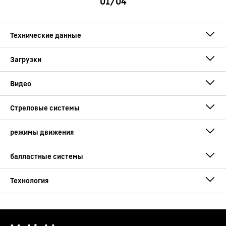
Макс.
700
т
грузоподъёмность
Технические характеристики
При вылете стрелы
3,00
м
LTM 1650-8.1 [m/t]
Телескопическая
16,70
м
стрела от
Это видео предоставлено Google*. Когда вы загружаете
это видео, ваши данные, включая ваш IP-адрес,
передаются в Google и могут храниться и обрабатываться
Google, в том числе для их собственных целей, за
Телескопическая
80,00
м
пределами ЕС или ЕЭЗ и, следовательно, в каких-то
дополнительный лист LTM 1650-
стрела до
третьих странах, в частности в США**. Мы не имеем
8.1 [m/t]
никакого влияния на дальнейшую обработку данных
Google.
Решётчатый
6,00
м
Нажимая «ПРИНЯТЬ», вы соглашаетесь на передачу
данных в Google для этого видео в соответствии со ст. 6,
удлинитель от
LTM 1650-8.1 - The maximum on 8
пар. 1, п. (а) Общего регламента по защите данных. Если