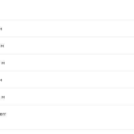
м
м
0
м
м
0
м
err