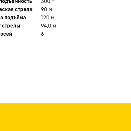
оподъёмность
300
т
еская стрела
90
м
та подъёма
120
м
т стрелы
94,0
м
 осей
6