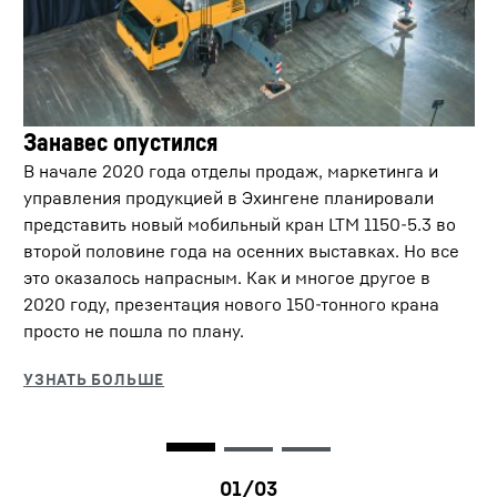
Занавес опустился
В начале 2020 года отделы продаж, маркетинга и
управления продукцией в Эхингене планировали
представить новый мобильный кран LTM 1150-5.3 во
второй половине года на осенних выставках. Но все
это оказалось напрасным. Как и многое другое в
ECOdrive
2020 году, презентация нового 150-тонного крана
просто не пошла по плану.
В режиме ECOdrive мобильный кран
передвигается намного проще и тише
благодаря более низкому уровню оборотов.
Более быстрые переключения передач
обеспечивают большую динамику и движущую
силу на местности. При движении по дороге