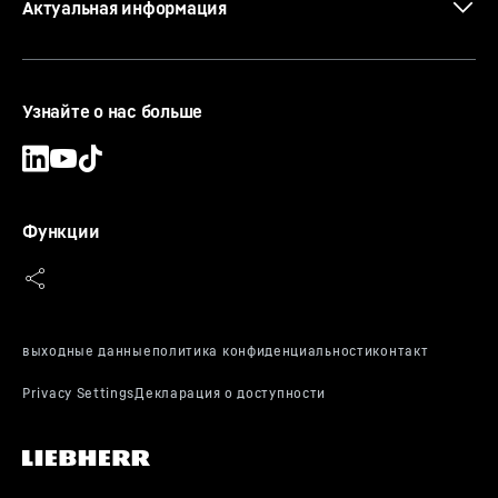
Актуальная информация
Концепция с одним двигателем
Узнайте о нас больше
Двигатель убираем, грузоподъемность
увеличиваем. Или точнее: Привод поворотной
платформы обеспечивается от двигателя шасси.
Карданные валы ведут от раздаточной коробки
Функции
в шасси через два угловых редуктора к
раздаточной коробке насосов на поворотной
платформе. Так мы экономим один двигатель - и
эту экономию мы используем для увеличения
грузоподъемности крана.