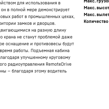
Макс. груз
йством для использования в
Макс. высо
 он в полной мере демонстрирует
Макс. выле
овых работ в промышленных цехах,
Количество
ритории замков и дворцов.
ыдвигающимися на разную длину
о крана не станут проблемой даже
ое оснащение и противовесы будут
т время работы. Подъемная кабина
благодаря улучшенному круговому
ного радиоуправления RemoteDrive
оны — благодаря этому водитель