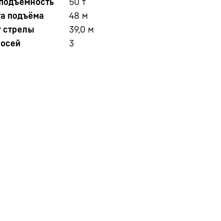
оподъёмность
50
т
та подъёма
48
м
т стрелы
39,0
м
 осей
3