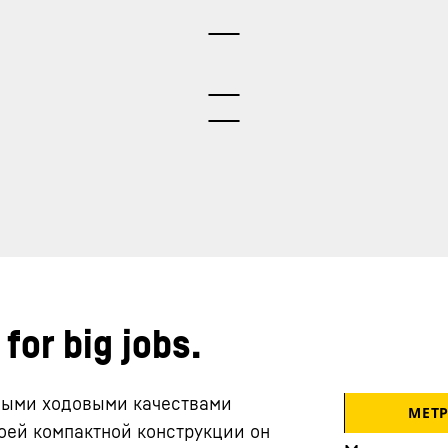
for big jobs.
дными ходовыми качествами
МЕТ
оей компактной конструкции он