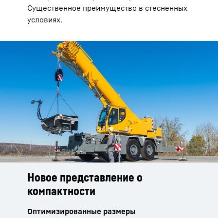
Существенное преимущество в стесненных
условиях.
Новое представление о
Все на месте
Рациональность
компактности
Оптимальная оснащенность для
Умная концепция кабины для безопасной
эксплуатации
работы
Оптимизированные размеры