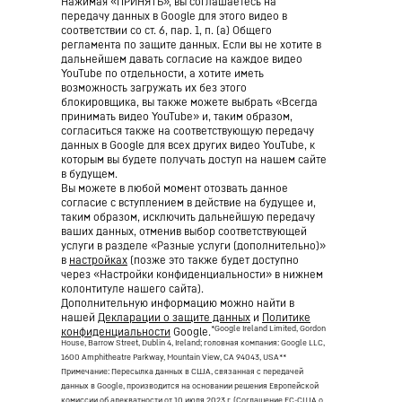
Нажимая «ПРИНЯТЬ», вы соглашаетесь на
передачу данных в Google для этого видео в
соответствии со ст. 6, пар. 1, п. (а) Общего
регламента по защите данных. Если вы не хотите в
дальнейшем давать согласие на каждое видео
YouTube по отдельности, а хотите иметь
возможность загружать их без этого
блокировщика, вы также можете выбрать «Всегда
принимать видео YouTube» и, таким образом,
согласиться также на соответствующую передачу
данных в Google для всех других видео YouTube, к
которым вы будете получать доступ на нашем сайте
в будущем.
Вы можете в любой момент отозвать данное
согласие с вступлением в действие на будущее и,
таким образом, исключить дальнейшую передачу
ваших данных, отменив выбор соответствующей
услуги в разделе «Разные услуги (дополнительно)»
в
настройках
(позже это также будет доступно
через «Настройки конфиденциальности» в нижнем
колонтитуле нашего сайта).
Дополнительную информацию можно найти в
нашей
Декларации о защите данных
и
Политике
*Google Ireland Limited, Gordon
конфиденциальности
Google.
House, Barrow Street, Dublin 4, Ireland; головная компания: Google LLC,
1600 Amphitheatre Parkway, Mountain View, CA 94043, USA
**
Примечание: Пересылка данных в США, связанная с передачей
данных в Google, производится на основании решения Европейской
комиссии об адекватности от 10 июля 2023 г. (Соглашение ЕС-США о