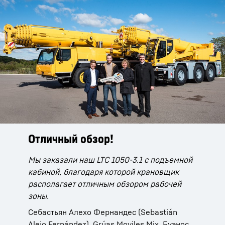
Отличный обзор!
Полностью безопасная
эксплуатация крана.
Мы заказали наш LTC 1050-3.1 с подъемной
кабиной, благодаря которой крановщик
Небольшой и маневренный, пунктуальный и
располагает отличным обзором рабочей
точный! Мы заказали наш LTC 1050-3.1 с
зоны.
подъемной кабиной, поскольку с ней наш
оператор располагает отличным обзором
Себастьян Алехо Фернандес (Sebastián
строительной площадки. Кроме того,
Alejo Fernández), Grúas Moviles Mix, Буэнос