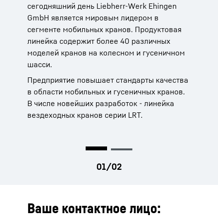
сегодняшний день Liebherr-Werk Ehingen
вам потребуется помощь специалистов, вы
GmbH является мировым лидером в
можете положиться на нашу
сегменте мобильных кранов. Продуктовая
международную сервисную сеть, которая
линейка содержит более 40 различных
охватывает более 80 городов в 35 странах.
моделей кранов на колесном и гусеничном
Первые сервисные центры были основаны
шасси.
70 лет назад, в 1949 году.
Предприятие повышает стандарты качества
Более 95% запасных частей могут поступить
в области мобильных и гусеничных кранов.
к заказчику в течении суток, что сокращает
В числе новейших разработок - линейка
простои техники и значительно упрощает
вездеходных кранов серии LRT.
работу.
Ваше контактное лицо: