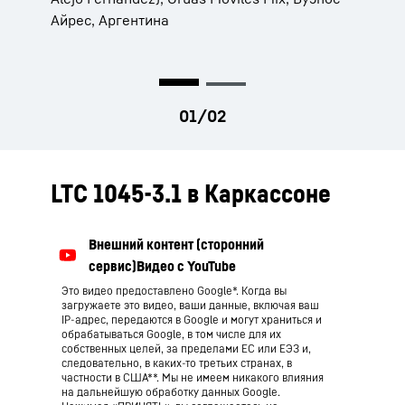
система VarioBase® и камера контроля
Айрес, Аргентина
пространства позади крана обеспечивают
полностью безопасную работу.
Петр Валигора (Peter Waligora), владелец
предприятия Auto-Kranbetrieb u.
Bergungsdienst Waligora, г. Ляйнефельде,
Германия
LTC 1045-3.1 в Каркассоне
Это видео предоставлено Google*. Когда вы
загружаете это видео, ваши данные, включая ваш
IP-адрес, передаются в Google и могут храниться и
обрабатываться Google, в том числе для их
собственных целей, за пределами ЕС или ЕЭЗ и,
следовательно, в каких-то третьих странах, в
частности в США**. Мы не имеем никакого влияния
на дальнейшую обработку данных Google.