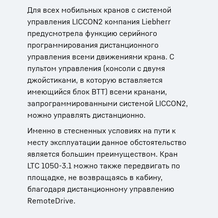
подъемных работах. Так, кабина у LTC 1050-
Для всех мобильных кранов с системой
VarioBase® обеспечивает безопасную
3.1 может быть выдвинута на высоту до 7,80
управления LICCON2 компания Liebherr
работу в стесненных рабочих условиях. При
м. Это обеспечивает оператору хороший
предусмотрела функцию серийного
этом возможно различное выдвижение
обзор груза и окружающей обстановки
программирования дистанционного
опор. Допустимые значения
вблизи крана.
управления всеми движениями крана. С
грузоподъемности рассчитываются
пультом управления (консоли с двумя
индивидуально, в соответствии с ситуацией.
джойстиками, в которую вставляется
Тем самым гарантируется безопасность
имеющийся блок ВТТ) всеми кранами,
работы при любой подходящей для
запрограммированными системой LICCON2,
конкретных условий опорной базе.
можно управлять дистанционно.
Именно в стесненных условиях на пути к
месту эксплуатации данное обстоятельство
является большим преимуществом. Кран
LTC 1050-3.1 можно также передвигать по
площадке, не возвращаясь в кабину,
благодаря дистанционному управлению
RemoteDrive.