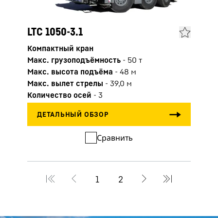
LTC 
LTC 1050-3.1
Комп
Компактный кран
Макс
Макс. грузоподъёмность
-
50
т
Макс
Макс. высота подъёма
-
48
м
Макс
Макс. вылет стрелы
-
39,0
м
Коли
Количество осей
-
3
Сравнить