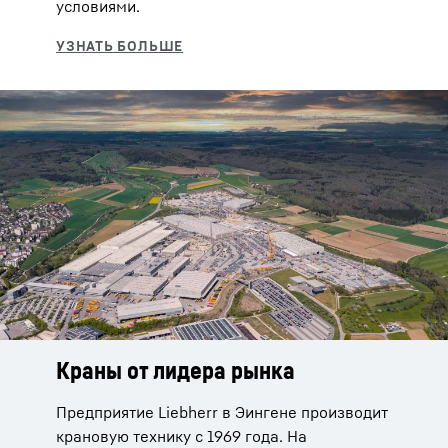
условиями.
Краны от лидера рынка
Сервис по всему миру прямо от
производителя
Предприятие Liebherr в Эингене производит
крановую технику с 1969 года. На
Краны Liebherr надежны в работе. Но если