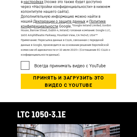
в
настройках
(позже это также будет доступно
через «Настройки конфиденциальности» в нижнем
колонтитуле нашего сайта).
Дополнительную информацию можно найти в
нашей
Декларации о защите данных
и
Политике
*Google Ireland Limited, Gordon
конфиденциальности
Google.
House, Barrow Street, Dublin 4, Ireland; головная компания: Google LLC,
1600 Amphitheatre Parkway, Mountain View, CA 94043, USA
**
Примечание: Пересылка данных в США, связанная с передачей
данных в Google, производится на основании решения Европейской
комиссии об адекватности от 10 июля 2023 г. (Соглашение ЕС-США о
конфиденциальности данных).
LTC 1050-3.1E