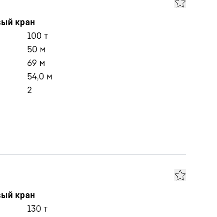
вый кран
100
т
50
м
69
м
54,0
м
2
вый кран
130
т