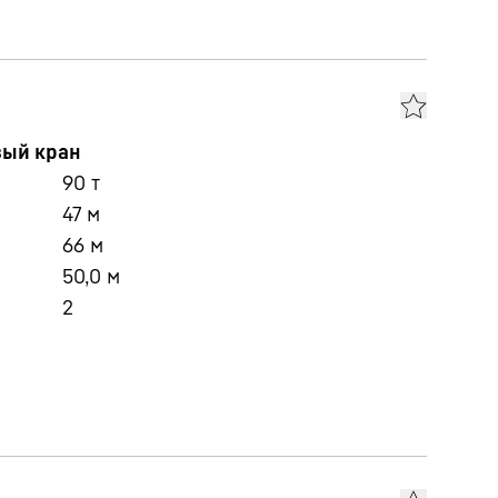
вый кран
90
т
47
м
66
м
50,0
м
2