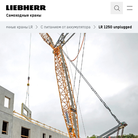
Самоходные краны
сеничные краны LR
C питанием от аккумулятора
LR 1250 unplugged