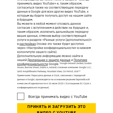
принимать видео YouTube» и, таким образом,
согласиться также на соответствующую передачу
данных в Google для всех других видео YouTube, к
которым вы будете получать доступ на нашем сайте
в будущем.
Вы можете в любой момент отозвать данное
согласие с вступлением в действие на будущее и,
таким образом, исключить дальнейшую передачу
ваших данных, отменив выбор соответствующей
услуги в разделе «Разные услуги (дополнительно)»
в
настройках
(позже это также будет доступно
через «Настройки конфиденциальности» в нижнем
колонтитуле нашего сайта).
Дополнительную информацию можно найти в
нашей
Декларации о защите данных
и
Политике
*Google Ireland Limited, Gordon
конфиденциальности
Google.
House, Barrow Street, Dublin 4, Ireland; головная компания: Google LLC,
1600 Amphitheatre Parkway, Mountain View, CA 94043, USA
**
Примечание: Пересылка данных в США, связанная с передачей
данных в Google, производится на основании решения Европейской
комиссии об адекватности от 10 июля 2023 г. (Соглашение ЕС-США о
конфиденциальности данных).