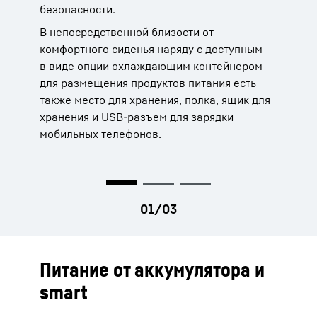
безопасности.
зоны. Если рабочая зона находится вне поля
Эргономичные элементы управления и
зрения, на помощь приходит система
клавиатура
В непосредственной близости от
видеокамер, которая позволяет исключить
Система кондиционирования
комфортного сиденья наряду с доступным
любые слепые зоны.
Солнцезащита
в виде опции охлаждающим контейнером
Защита от шума
для размещения продуктов питания есть
также место для хранения, полка, ящик для
хранения и USB-разъем для зарядки
мобильных телефонов.
Питание от аккумулятора и
smart