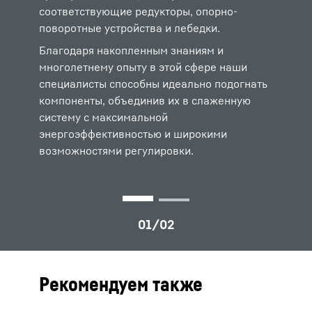
соответствующие редукторы, опорно-
соответствующие редукторы, канатные
поворотные устройства и лебедки.
лебедки, опорно-поворотные устройства и
гидроцилиндры. Благодаря продуманной
Благодаря накопленным знаниям и
комбинации испытанных компонентов
многолетнему опыту в этой сфере наши
решения, в основном предназначенные для
специалисты способны идеально подогнать
самоходной техники, отличаются
компоненты, объединив их в слаженную
высочайшей удельной мощностью.
систему с максимальной
энергоэффективностью и широкими
возможностями регулировки.
Рекомендуем также