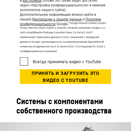
в
настройках
(позже это также будет доступно
через «Настройки конфиденциальности» в нижнем
колонтитуле нашего сайта).
Дополнительную информацию можно найти в
нашей
Декларации о защите данных
и
Политике
*Google Ireland Limited, Gordon
конфиденциальности
Google.
House, Barrow Street, Dublin 4, Ireland; головная компания: Google LLC,
1600 Amphitheatre Parkway, Mountain View, CA 94043, USA
**
Примечание: Пересылка данных в США, связанная с передачей
данных в Google, производится на основании решения Европейской
комиссии об адекватности от 10 июля 2023 г. (Соглашение ЕС-США о
конфиденциальности данных).
Системы с компонентами
собственного производства