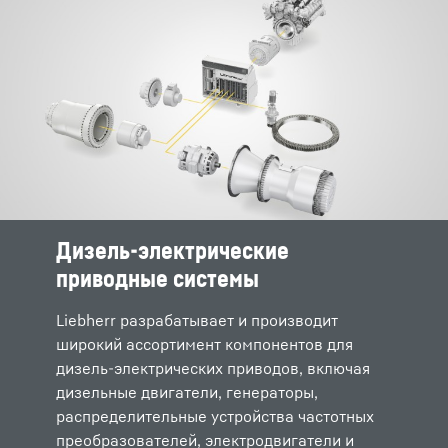
Дизель-электрические
Дизель-гидравлические
приводные системы
приводные системы
Liebherr разрабатывает и производит
Для изготовления дизель-гидравлических
широкий ассортимент компонентов для
приводных систем компания Liebherr
дизель-электрических приводов, включая
использует составляющие собственного
дизельные двигатели, генераторы,
производства, в частности дизельные
распределительные устройства частотных
двигатели, раздаточные коробки,
преобразователей, электродвигатели и
гидравлические насосы, гидромоторы и