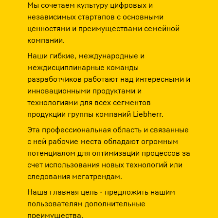
Мы сочетаем культуру цифровых и
Примечание: Пересылка данных в США, связанная с передачей
Примеча
кой
данных в Google, производится на основании решения Европейской
данных 
независимых стартапов с основными
ША о
комиссии об адекватности от 10 июля 2023 г. (Соглашение ЕС-США о
комисси
ценностями и преимуществами семейной
конфиденциальности данных).
конфиде
компании.
Наши гибкие, международные и
междисциплинарные команды
разработчиков работают над интересными и
инновационными продуктами и
технологиями для всех сегментов
продукции группы компаний Liebherr.
Эта профессиональная область и связанные
с ней рабочие места обладают огромным
потенциалом для оптимизации процессов за
счет использования новых технологий или
следования мегатрендам.
Наша главная цель - предложить нашим
пользователям дополнительные
преимущества.