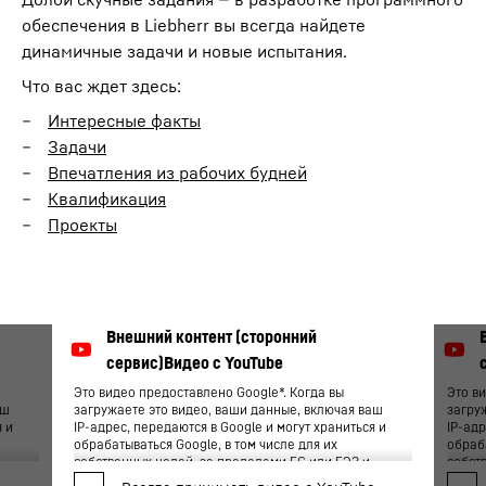
обеспечения в Liebherr вы всегда найдете
динамичные задачи и новые испытания.
Что вас ждет здесь:
Интересные факты
Задачи
Впечатления из рабочих будней
Квалификация
Проекты
Это видео предоставлено Google*. Когда вы
Это в
аш
загружаете это видео, ваши данные, включая ваш
загру
я и
IP-адрес, передаются в Google и могут храниться и
IP-адр
обрабатываться Google, в том числе для их
обраба
собственных целей, за пределами ЕС или ЕЭЗ и,
собст
следовательно, в каких-то третьих странах, в
следов