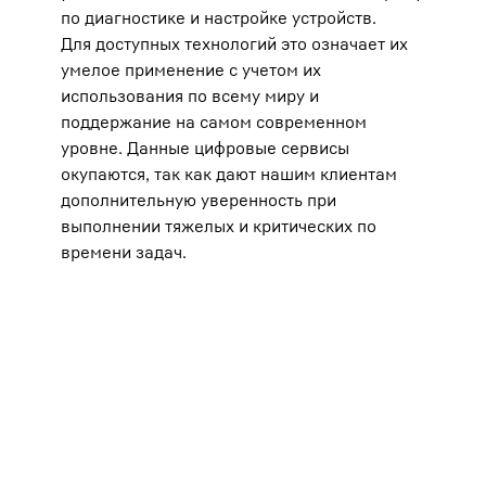
по диагностике и настройке устройств.
ваших
услуг
Для доступных технологий это означает их
в
наст
умелое применение с учетом их
через
колон
использования по всему миру и
Допол
поддержание на самом современном
наше
конфи
уровне. Данные цифровые сервисы
House, B
окупаются, так как дают нашим клиентам
1600 Amp
Примеча
дополнительную уверенность при
данных 
выполнении тяжелых и критических по
комисси
конфиде
времени задач.