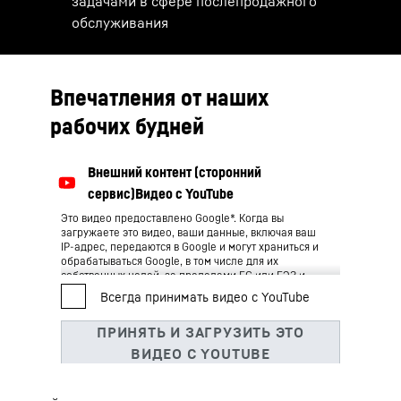
задачами в сфере послепродажного
обслуживания
Впечатления от наших
рабочих будней
Это видео предоставлено Google*. Когда вы
загружаете это видео, ваши данные, включая ваш
IP-адрес, передаются в Google и могут храниться и
обрабатываться Google, в том числе для их
собственных целей, за пределами ЕС или ЕЭЗ и,
следовательно, в каких-то третьих странах, в
частности в США**. Мы не имеем никакого влияния
на дальнейшую обработку данных Google.
Нажимая «ПРИНЯТЬ», вы соглашаетесь на
передачу данных в Google для этого видео в
соответствии со ст. 6, пар. 1, п. (а) Общего
регламента по защите данных. Если вы не хотите в
дальнейшем давать согласие на каждое видео