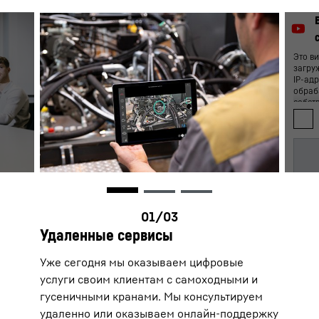
Это в
загру
IP-адр
обраба
собст
следов
частн
на да
Нажим
переда
соотве
регла
дальн
YouTub
возмо
блоки
Удаленные сервисы
прини
согла
Уже сегодня мы оказываем цифровые
данных
котор
услуги своим клиентам с самоходными и
в буд
гусеничными кранами. Мы консультируем
Вы мо
согла
удаленно или оказываем онлайн-поддержку
таким