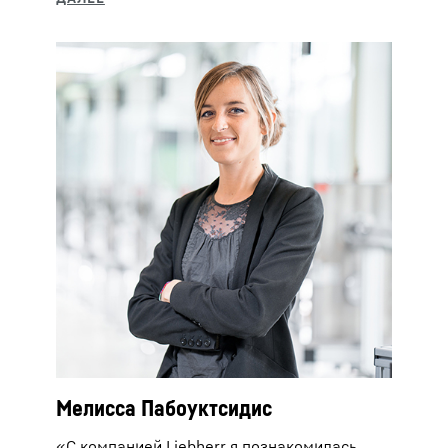
Мелисса Пабоуктсидис
«С компанией Liebherr я познакомилась