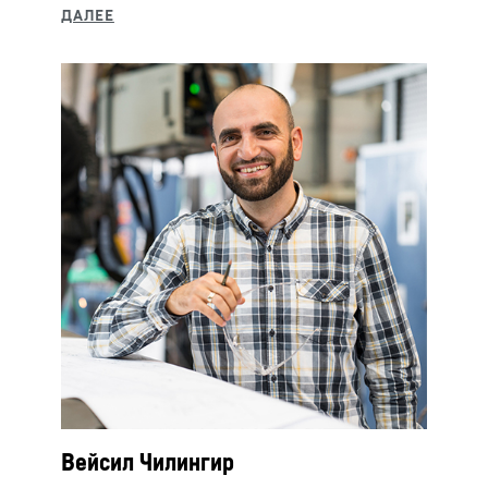
Вейсил Чилингир