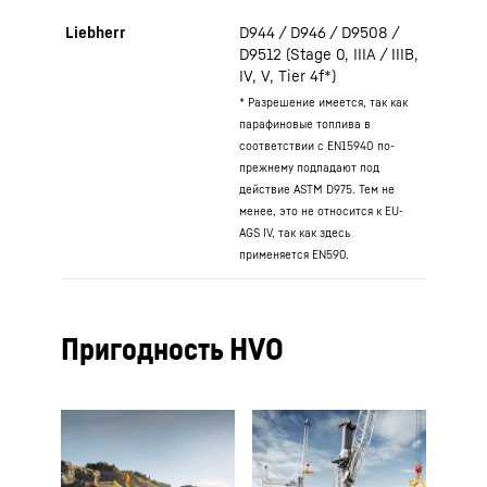
Liebherr
D944 / D946 / D9508 /
D9512 (Stage 0, IIIA / IIIB,
IV, V, Tier 4f*)
* Разрешение имеется, так как
парафиновые топлива в
соответствии с EN15940 по-
прежнему подпадают под
действие ASTM D975. Тем не
менее, это не относится к EU-
AGS IV, так как здесь
применяется EN590.
Пригодность HVO