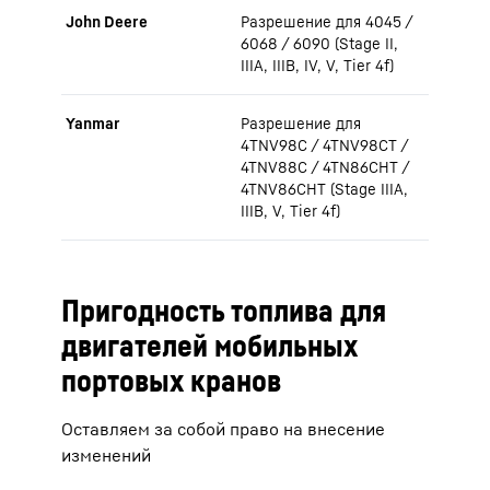
John Deere
Разрешение для 4045 /
6068 / 6090 (Stage II,
IIIA, IIIB, IV, V, Tier 4f)
Yanmar
Разрешение для
4TNV98C / 4TNV98CT /
4TNV88C / 4TN86CHT /
4TNV86CHT (Stage IIIA,
IIIB, V, Tier 4f)
Пригодность топлива для
двигателей мобильных
портовых кранов
Оставляем за собой право на внесение
изменений