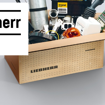
err
Карьера в Liebherr