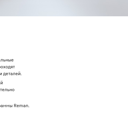
альные
роходят
и деталей.
ей
ительно
граммы Reman.