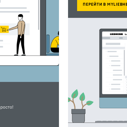
росто!