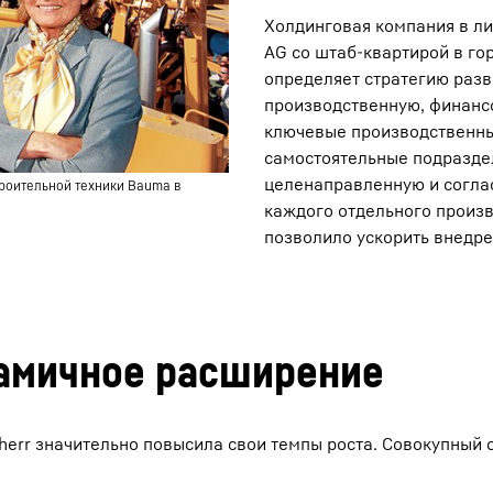
Холдинговая компания в лиц
AG со штаб-квартирой в г
определяет стратегию разви
производственную, финансо
ключевые производственны
самостоятельные подраздел
целенаправленную и соглас
роительной техники Bauma в
каждого отдельного произв
позволило ускорить внедр
намичное расширение
bherr значительно повысила свои темпы роста. Совокупный 