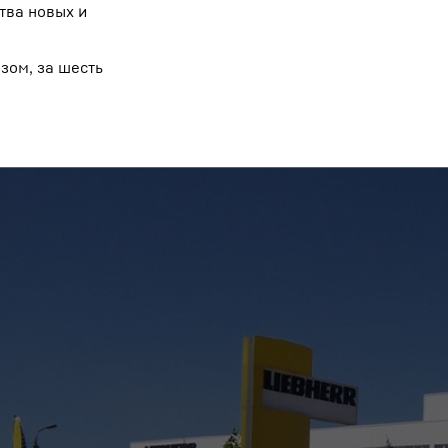
тва новых и
зом, за шесть