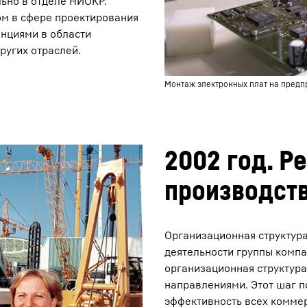
льно в отделе НИОКР.
м в сфере проектирования
нциями в области
ругих отраслей.
Монтаж электронных плат на предпр
2002 год. Р
производст
Организационная структура
деятельности группы компа
организационная структура
направлениями. Этот шаг 
эффективность всех коммер