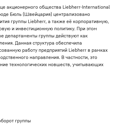
е акционерного общества Liebherr-International
ороде Бюль (Швейцария) централизовано
тия группы Liebherr, а также её корпоративную,
вую и инвестиционную политику. При этом
е департаменты группы действуют как
ения. Данная структура обеспечила
ованную работу предприятий Liebherr в рамках
одственного направления. В частности, это
ение технологических новшеств, учитывающих
оборот группы