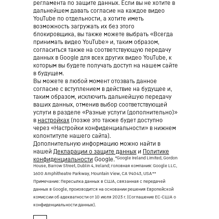
регламента по защите данных. Если вы не хотите в
дальнейшем давать согласие на каждое видео
YouTube по отдельности, а хотите иметь
возможность загружать их без этого
блокировщика, вы также можете выбрать «Всегда
принимать видео YouTube» и, таким образом,
согласиться также на соответствующую передачу
данных в Google для всех других видео YouTube, к
которым вы будете получать доступ на нашем сайте
в будущем.
Вы можете в любой момент отозвать данное
согласие с вступлением в действие на будущее и,
таким образом, исключить дальнейшую передачу
ваших данных, отменив выбор соответствующей
услуги в разделе «Разные услуги (дополнительно)»
в
настройках
(позже это также будет доступно
через «Настройки конфиденциальности» в нижнем
колонтитуле нашего сайта).
Дополнительную информацию можно найти в
нашей
Декларации о защите данных
и
Политике
*Google Ireland Limited, Gordon
конфиденциальности
Google.
House, Barrow Street, Dublin 4, Ireland; головная компания: Google LLC,
1600 Amphitheatre Parkway, Mountain View, CA 94043, USA
**
Примечание: Пересылка данных в США, связанная с передачей
данных в Google, производится на основании решения Европейской
комиссии об адекватности от 10 июля 2023 г. (Соглашение ЕС-США о
конфиденциальности данных).