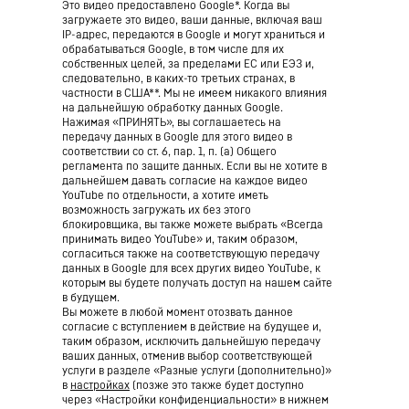
Это видео предоставлено Google*. Когда вы
загружаете это видео, ваши данные, включая ваш
IP-адрес, передаются в Google и могут храниться и
обрабатываться Google, в том числе для их
собственных целей, за пределами ЕС или ЕЭЗ и,
следовательно, в каких-то третьих странах, в
частности в США**. Мы не имеем никакого влияния
на дальнейшую обработку данных Google.
Нажимая «ПРИНЯТЬ», вы соглашаетесь на
передачу данных в Google для этого видео в
соответствии со ст. 6, пар. 1, п. (а) Общего
регламента по защите данных. Если вы не хотите в
дальнейшем давать согласие на каждое видео
YouTube по отдельности, а хотите иметь
возможность загружать их без этого
блокировщика, вы также можете выбрать «Всегда
принимать видео YouTube» и, таким образом,
согласиться также на соответствующую передачу
данных в Google для всех других видео YouTube, к
которым вы будете получать доступ на нашем сайте
в будущем.
Вы можете в любой момент отозвать данное
согласие с вступлением в действие на будущее и,
таким образом, исключить дальнейшую передачу
ваших данных, отменив выбор соответствующей
услуги в разделе «Разные услуги (дополнительно)»
в
настройках
(позже это также будет доступно
через «Настройки конфиденциальности» в нижнем