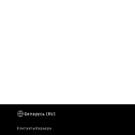
Истории
В этом разделе вы найдете некоторые
интересные истории от группы компаний
Liebherr.