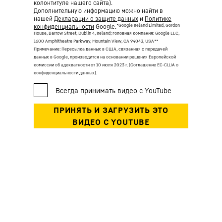
колонтитуле нашего сайта).
Дополнительную информацию можно найти в
нашей
Декларации о защите данных
и
Политике
*Google Ireland Limited, Gordon
конфиденциальности
Google.
House, Barrow Street, Dublin 4, Ireland; головная компания: Google LLC,
1600 Amphitheatre Parkway, Mountain View, CA 94043, USA
**
Примечание: Пересылка данных в США, связанная с передачей
данных в Google, производится на основании решения Европейской
комиссии об адекватности от 10 июля 2023 г. (Соглашение ЕС-США о
конфиденциальности данных).