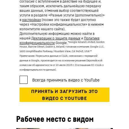
согласие с вступлением в действие на будущее и,
таким образом, исключить дальнейшую передачу
ваших данных, отменив выбор соответствующей
услуги в разделе «Разные услуги (дополнительно)»
в
настройках
(позже это также будет доступно
через «Настройки конфиденциальности» в нижнем
колонтитуле нашего сайта).
Дополнительную информацию можно найти в
нашей
Декларации о защите данных
и
Политике
*Google Ireland Limited, Gordon
конфиденциальности
Google.
House, Barrow Street, Dublin 4, Ireland; головная компания: Google LLC,
1600 Amphitheatre Parkway, Mountain View, CA 94043, USA
**
Примечание: Пересылка данных в США, связанная с передачей
данных в Google, производится на основании решения Европейской
комиссии об адекватности от 10 июля 2023 г. (Соглашение ЕС-США о
конфиденциальности данных).
Рабочее место с видом