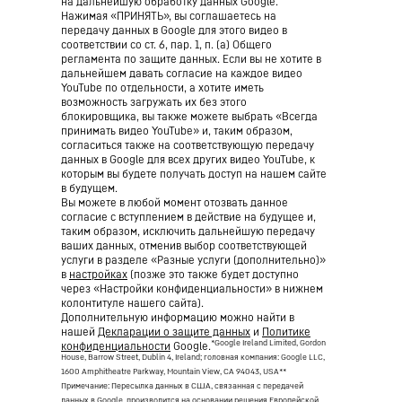
на дальнейшую обработку данных Google.
Нажимая «ПРИНЯТЬ», вы соглашаетесь на
передачу данных в Google для этого видео в
соответствии со ст. 6, пар. 1, п. (а) Общего
регламента по защите данных. Если вы не хотите в
дальнейшем давать согласие на каждое видео
YouTube по отдельности, а хотите иметь
возможность загружать их без этого
блокировщика, вы также можете выбрать «Всегда
принимать видео YouTube» и, таким образом,
согласиться также на соответствующую передачу
данных в Google для всех других видео YouTube, к
которым вы будете получать доступ на нашем сайте
в будущем.
Вы можете в любой момент отозвать данное
согласие с вступлением в действие на будущее и,
таким образом, исключить дальнейшую передачу
ваших данных, отменив выбор соответствующей
услуги в разделе «Разные услуги (дополнительно)»
в
настройках
(позже это также будет доступно
через «Настройки конфиденциальности» в нижнем
колонтитуле нашего сайта).
Дополнительную информацию можно найти в
нашей
Декларации о защите данных
и
Политике
*Google Ireland Limited, Gordon
конфиденциальности
Google.
House, Barrow Street, Dublin 4, Ireland; головная компания: Google LLC,
1600 Amphitheatre Parkway, Mountain View, CA 94043, USA
**
Примечание: Пересылка данных в США, связанная с передачей
данных в Google, производится на основании решения Европейской