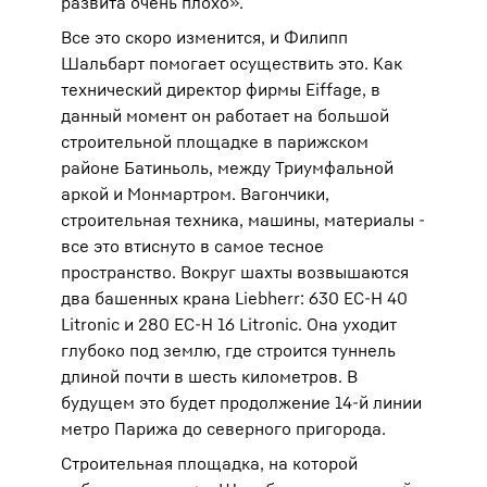
развита очень плохо».
Все это скоро изменится, и Филипп
Шальбарт помогает осуществить это. Как
технический директор фирмы Eiffage, в
данный момент он работает на большой
строительной площадке в ​​парижском
районе Батиньоль, между Триумфальной
аркой и Монмартром. Вагончики,
строительная техника, машины, материалы -
все это втиснуто в самое тесное
пространство. Вокруг шахты возвышаются
два башенных крана Liebherr: 630 EC-H 40
Litronic и 280 EC-H 16 Litronic. Она уходит
глубоко под землю, где строится туннель
длиной почти в шесть километров. В
будущем это будет продолжение 14-й линии
метро Парижа до северного пригорода.
Строительная площадка, на которой