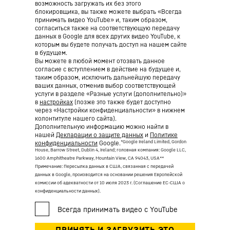
возможность загружать их без этого
блокировщика, вы также можете выбрать «Всегда
принимать видео YouTube» и, таким образом,
согласиться также на соответствующую передачу
данных в Google для всех других видео YouTube, к
которым вы будете получать доступ на нашем сайте
в будущем.
Вы можете в любой момент отозвать данное
согласие с вступлением в действие на будущее и,
таким образом, исключить дальнейшую передачу
ваших данных, отменив выбор соответствующей
услуги в разделе «Разные услуги (дополнительно)»
в
настройках
(позже это также будет доступно
через «Настройки конфиденциальности» в нижнем
колонтитуле нашего сайта).
Дополнительную информацию можно найти в
нашей
Декларации о защите данных
и
Политике
*Google Ireland Limited, Gordon
конфиденциальности
Google.
House, Barrow Street, Dublin 4, Ireland; головная компания: Google LLC,
1600 Amphitheatre Parkway, Mountain View, CA 94043, USA
**
Примечание: Пересылка данных в США, связанная с передачей
данных в Google, производится на основании решения Европейской
комиссии об адекватности от 10 июля 2023 г. (Соглашение ЕС-США о
конфиденциальности данных).