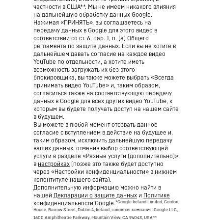
частности в США**. Мы не имеем никакого влияния
на дальнейшую обработку данных Google.
Нажимая «ПРИНЯТЬ», вы соглашаетесь на
передачу данных в Google для этого видео в
соответствии со ст. 6, пар. 1, п. (а) Общего
регламента по защите данных. Если вы не хотите в
дальнейшем давать согласие на каждое видео
YouTube по отдельности, а хотите иметь
возможность загружать их без этого
блокировщика, вы также можете выбрать «Всегда
принимать видео YouTube» и, таким образом,
согласиться также на соответствующую передачу
данных в Google для всех других видео YouTube, к
которым вы будете получать доступ на нашем сайте
в будущем.
Вы можете в любой момент отозвать данное
согласие с вступлением в действие на будущее и,
таким образом, исключить дальнейшую передачу
ваших данных, отменив выбор соответствующей
услуги в разделе «Разные услуги (дополнительно)»
в
настройках
(позже это также будет доступно
через «Настройки конфиденциальности» в нижнем
колонтитуле нашего сайта).
Дополнительную информацию можно найти в
нашей
Декларации о защите данных
и
Политике
*Google Ireland Limited, Gordon
конфиденциальности
Google.
House, Barrow Street, Dublin 4, Ireland; головная компания: Google LLC,
1600 Amphitheatre Parkway, Mountain View, CA 94043, USA
**