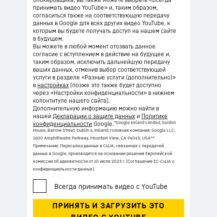
принимать видео YouTube» и, таким образом,
согласиться также на соответствующую передачу
данных в Google для всех других видео YouTube, к
которым вы будете получать доступ на нашем сайте
в будущем.
Вы можете в любой момент отозвать данное
согласие с вступлением в действие на будущее и,
таким образом, исключить дальнейшую передачу
ваших данных, отменив выбор соответствующей
услуги в разделе «Разные услуги (дополнительно)»
в
настройках
(позже это также будет доступно
через «Настройки конфиденциальности» в нижнем
колонтитуле нашего сайта).
Дополнительную информацию можно найти в
нашей
Декларации о защите данных
и
Политике
*Google Ireland Limited, Gordon
конфиденциальности
Google.
House, Barrow Street, Dublin 4, Ireland; головная компания: Google LLC,
1600 Amphitheatre Parkway, Mountain View, CA 94043, USA
**
Примечание: Пересылка данных в США, связанная с передачей
данных в Google, производится на основании решения Европейской
комиссии об адекватности от 10 июля 2023 г. (Соглашение ЕС-США о
конфиденциальности данных).