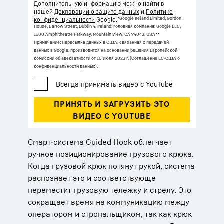
Дополнительную информацию можно найти в
нашей
Декларации о защите данных
и
Политике
*Google Ireland Limited, Gordon
конфиденциальности
Google.
House, Barrow Street, Dublin 4, Ireland; головная компания: Google LLC,
1600 Amphitheatre Parkway, Mountain View, CA 94043, USA
**
Примечание: Пересылка данных в США, связанная с передачей
данных в Google, производится на основании решения Европейской
комиссии об адекватности от 10 июля 2023 г. (Соглашение ЕС-США о
конфиденциальности данных).
Смарт-система Guided Hook облегчает
ручное позиционирование грузового крюка.
Когда грузовой крюк потянут рукой, система
распознает это и соответствующе
переместит грузовую тележку и стрелу. Это
сокращает время на коммуникацию между
оператором и стропальщиком, так как крюк