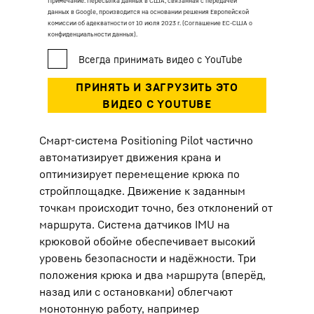
Примечание: Пересылка данных в США, связанная с передачей
данных в Google, производится на основании решения Европейской
комиссии об адекватности от 10 июля 2023 г. (Соглашение ЕС-США о
конфиденциальности данных).
Смарт-система Positioning Pilot частично
автоматизирует движения крана и
оптимизирует перемещение крюка по
стройплощадке. Движение к заданным
точкам происходит точно, без отклонений от
маршрута. Система датчиков IMU на
крюковой обойме обеспечивает высокий
уровень безопасности и надёжности. Три
положения крюка и два маршрута (вперёд,
назад или с остановками) облегчают
монотонную работу, например