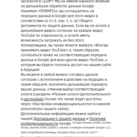
частности в США**. Мы не имеем никакого влияния
на дальнейшую обработку данных Google.
Нажимая «ПРИНЯТЬ», вы соглашаетесь на
передачу данных в Google для этого видео в
соответствии со ст. 6, пар. 1, п. (а) Общего
регламента по защите данных. Если вы не хотите в
дальнейшем давать согласие на каждое видео
YouTube по отдельности, а хотите иметь
возможность загружать их без этого
блокировщика, вы также можете выбрать «Всегда
принимать видео YouTube» и, таким образом,
согласиться также на соответствующую передачу
данных в Google для всех других видео YouTube, к
которым вы будете получать доступ на нашем сайте
в будущем.
Вы можете в любой момент отозвать данное
согласие с вступлением в действие на будущее и,
таким образом, исключить дальнейшую передачу
ваших данных, отменив выбор соответствующей
услуги в разделе «Разные услуги (дополнительно)»
в
настройках
(позже это также будет доступно
через «Настройки конфиденциальности» в нижнем
колонтитуле нашего сайта).
Дополнительную информацию можно найти в
нашей
Декларации о защите данных
и
Политике
*Google Ireland Limited, Gordon
конфиденциальности
Google.
House, Barrow Street, Dublin 4, Ireland; головная компания: Google LLC,
1600 Amphitheatre Parkway, Mountain View, CA 94043, USA
**