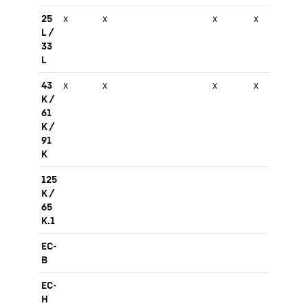
25
x
x
x
x
L /
33
L
43
x
x
x
x
x
K /
61
K /
91
K
125
K /
65
K.1
EC-
B
EC-
H