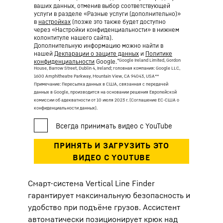
ваших данных, отменив выбор соответствующей
услуги в разделе «Разные услуги (дополнительно)»
в
настройках
(позже это также будет доступно
через «Настройки конфиденциальности» в нижнем
колонтитуле нашего сайта).
Дополнительную информацию можно найти в
нашей
Декларации о защите данных
и
Политике
*Google Ireland Limited, Gordon
конфиденциальности
Google.
House, Barrow Street, Dublin 4, Ireland; головная компания: Google LLC,
1600 Amphitheatre Parkway, Mountain View, CA 94043, USA
**
Примечание: Пересылка данных в США, связанная с передачей
данных в Google, производится на основании решения Европейской
комиссии об адекватности от 10 июля 2023 г. (Соглашение ЕС-США о
конфиденциальности данных).
Смарт-система Vertical Line Finder
гарантирует максимальную безопасность и
удобство при подъёме грузов. Ассистент
автоматически позиционирует крюк над