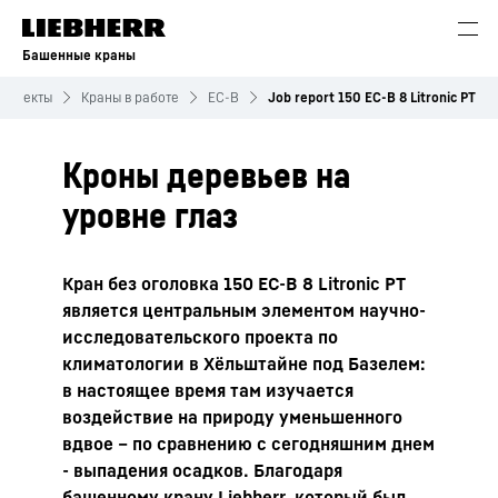
Башенные краны
Проекты
Краны в работе
EC-B
Job report 150 EC-B 8 Litronic PT
Кроны деревьев на
уровне глаз
Кран без оголовка 150 EC-B 8 Litronic PT
является центральным элементом научно-
исследовательского проекта по
климатологии в Хёльштайне под Базелем:
в настоящее время там изучается
воздействие на природу уменьшенного
вдвое – по сравнению с сегодняшним днем
- выпадения осадков. Благодаря
башенному крану Liebherr, который был