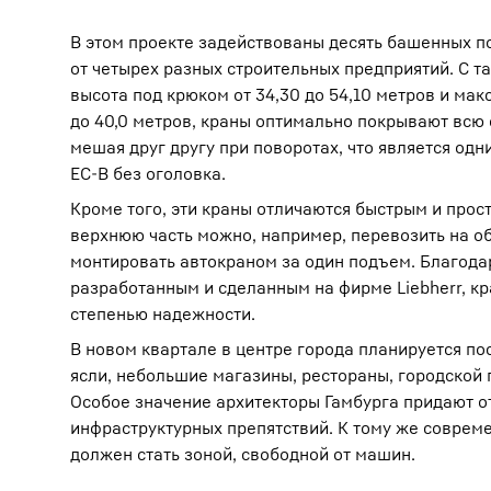
В этом проекте задействованы десять башенных по
от четырех разных строительных предприятий. С т
высота под крюком от 34,30 до 54,10 метров и мак
до 40,0 метров, краны оптимально покрывают всю
мешая друг другу при поворотах, что является од
ЕС-В без оголовка.
Подробнее о компании
Кроме того, эти краны отличаются быстрым и про
верхнюю часть можно, например, перевозить на о
монтировать автокраном за один подъем. Благода
разработанным и сделанным на фирме Liebherr, к
степенью надежности.
В новом квартале в центре города планируется по
ясли, небольшие магазины, рестораны, городской 
Особое значение архитекторы Гамбурга придают о
инфраструктурных препятствий. К тому же соврем
должен стать зоной, свободной от машин.