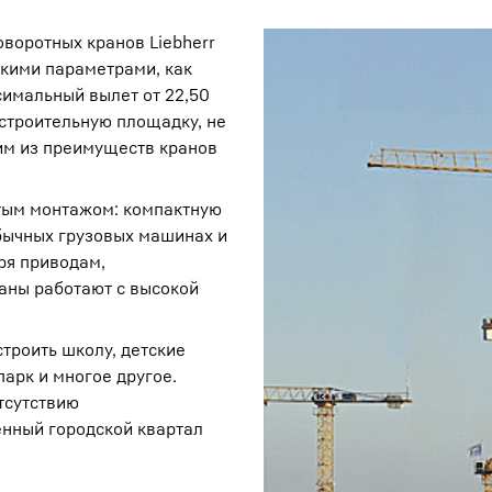
воротных кранов Liebherr
акими параметрами, как
симальный вылет от 22,50
 строительную площадку, не
ним из преимуществ кранов
Карьера в Liebherr
стым монтажом: компактную
бычных грузовых машинах и
ря приводам,
раны работают с высокой
строить школу, детские
парк и многое другое.
тсутствию
енный городской квартал