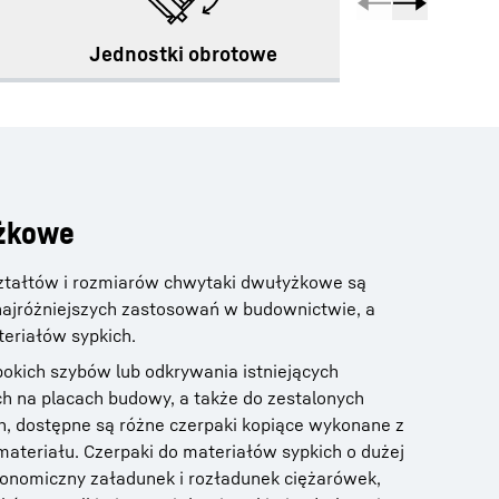
Jednostki obrotowe
Widły d
żkowe
kształtów i rozmiarów chwytaki dwułyżkowe są
najróżniejszych zastosowań w budownictwie, a
eriałów sypkich.
okich szybów lub odkrywania istniejących
h na placach budowy, a także do zestalonych
 dostępne są różne czerpaki kopiące wykonane z
ateriału. Czerpaki do materiałów sypkich o dużej
onomiczny załadunek i rozładunek ciężarówek,