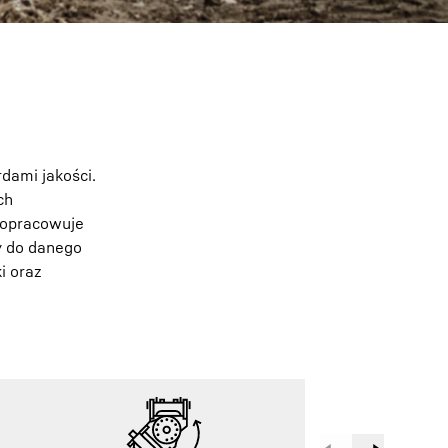
dami jakości.
ch
 opracowuje
y do danego
i oraz