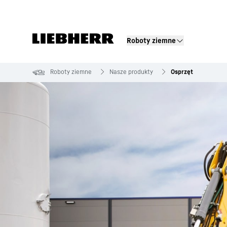
Roboty ziemne
Segmenty produktowe
Roboty ziemne
Nasze produkty
Osprzęt