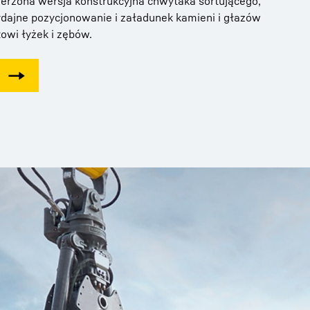
zerzona wersja konstrukcyjna chwytaka sortującego,
ydajne pozycjonowanie i załadunek kamieni i głazów
towi łyżek i zębów.