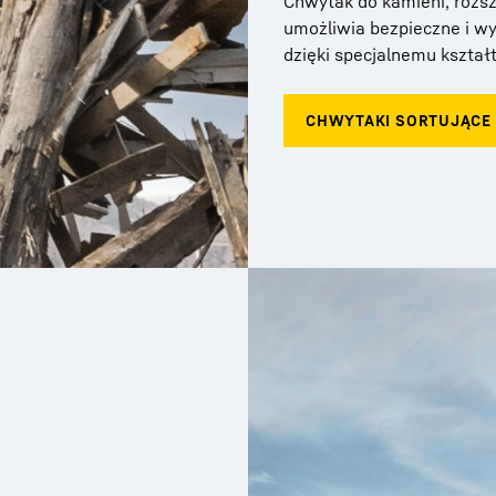
Chwytak do kamieni, rozs
umożliwia bezpieczne i w
dzięki specjalnemu kształ