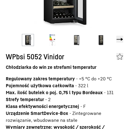
WPbsi 5052 Vinidor
Chłodziarka do win ze strefami temperatur
Regulowany zakres temperatury
-
+5 °C do +20 °C
Pojemność użytkowa całkowita
-
322
l
Max. ilość butelek o poj. 0,75 l typu Bordeaux
-
131
Strefy temperatur
-
2
Klasa efektywności energetycznej
-
F
Urządzenie SmartDevice-Box
-
Zintegrowane
rozwiązanie, wbudowane na stałe
Wymiary zewnętrzne: wysokość / szerokość /