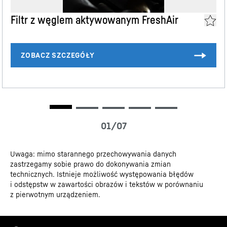
Funkcjonalność SmartDevice w zależności od dostępności
wychwytującym wszystkie zapachy. Dzięki temu wino
*
*
Uwaga: Podana ilość odnosi się do znormalizowanych butelek wina o
zachowa czysty bukiet. Aby tak pozostało, chłodziarka
Filtr z węglem aktywowanym FreshAir
pojemności 0,75 litra. Przy składowaniu butelek innej wielkości lub
Liebherr co 6 miesięcy przypomina o wymianie filtra, co
formy ilość może się różnić. Więcej informacji można znaleźć w
Rysunek sposobu przechowywania wina
szkicu w obszarze pobierania danych.
można bardzo łatwo zrobić samodzielnie.
Arkusz danych
Uwaga: mimo starannego przechowywania danych
zastrzegamy sobie prawo do dokonywania zmian
technicznych. Istnieje możliwość występowania błędów
i odstępstw w zawartości obrazów i tekstów w porównaniu
Dane 3D
z pierwotnym urządzeniem.
Półka prezentacyjna