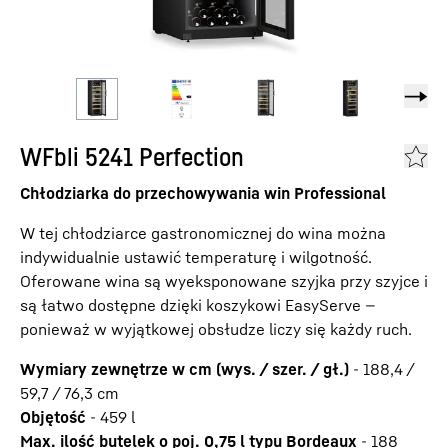
WFbli 5241 Perfection
Chłodziarka do przechowywania win Professional
W tej chłodziarce gastronomicznej do wina można
indywidualnie ustawić temperaturę i wilgotność.
Oferowane wina są wyeksponowane szyjka przy szyjce i
są łatwo dostępne dzięki koszykowi EasyServe —
ponieważ w wyjątkowej obsłudze liczy się każdy ruch.
Wymiary zewnętrze w cm (wys. / szer. / gł.)
-
188,4 /
59,7 / 76,3
cm
Objętość
-
459
l
Max. ilość butelek o poj. 0,75 l typu Bordeaux
-
188