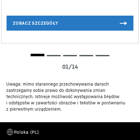
Rysunek sposobu przechowywania wina
i łagodnie wysuwa się na szynach. Antracytową
powłokę można szybko wyczyścić.
Arkusz danych
Uwaga: mimo starannego przechowywania danych
zastrzegamy sobie prawo do dokonywania zmian
Dane 3D
technicznych. Istnieje możliwość występowania błędów
i odstępstw w zawartości obrazów i tekstów w porównaniu
z pierwotnym urządzeniem.
eDoorLock
Teraz możesz spać spokojnie wiedząc, że Twoje wina są
bezpieczne. Wszystko za sprawą elektronicznego