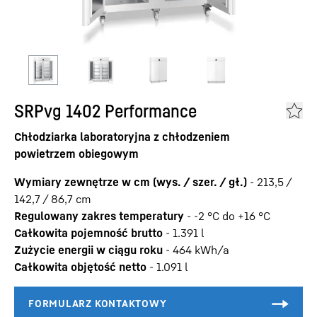
SRPvg 1402 Performance
Chłodziarka laboratoryjna z chłodzeniem
powietrzem obiegowym
Wymiary zewnętrze w cm (wys. / szer. / gł.)
-
213,5 /
142,7 / 86,7
cm
Regulowany zakres temperatury
-
-2 °C do +16 °C
Całkowita pojemność brutto
-
1.391
l
Zużycie energii w ciągu roku
-
464
kWh/a
Całkowita objętość netto
-
1.091
l