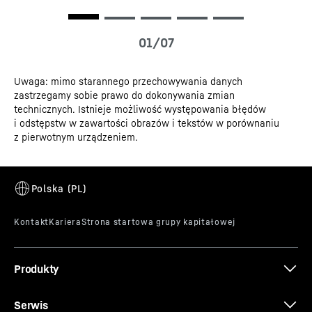
Dane 3D
Uwaga: mimo starannego przechowywania danych
zastrzegamy sobie prawo do dokonywania zmian
Certyfikat CE
technicznych. Istnieje możliwość występowania błędów
i odstępstw w zawartości obrazów i tekstów w porównaniu
Wymienne uszczelki drzwi
z pierwotnym urządzeniem.
Oszczędność czasu i pieniędzy: wciskane uszczelki
drzwiowe Liebherr można z łatwością wymieniać. Jeśli
uszczelka jest uszkodzona, użytkownik może wymienić
ją samodzielnie, bez żadnych narzędzi.
Produkty
Serwis