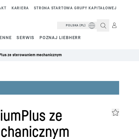
AKT
KARIERA
STRONA STARTOWA GRUPY KAPITAŁOWEJ
POLSKA (PL)
IENNE
SERWIS
POZNAJ LIEBHERR
Plus ze sterowaniem mechanicznym
iumPlus ze
echanicznym