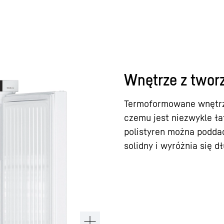
Wnętrze z twor
Termoformowane wnętrze
czemu jest niezwykle ł
polistyren można poddać
solidny i wyróżnia się d