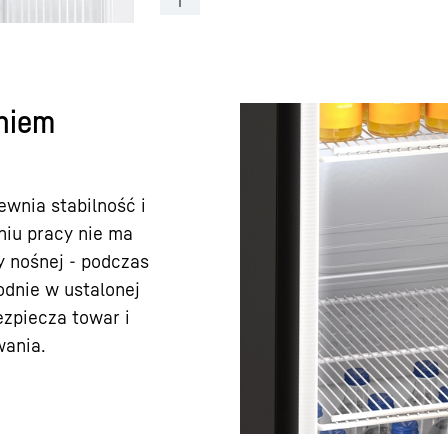
eniem
wnia stabilność i
niu pracy nie ma
 nośnej - podczas
odnie w ustalonej
zpiecza towar i
wania.