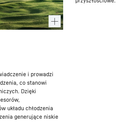
przyszłościowe.
wiadczenie i prowadzi
dzenia, co stanowi
iczych. Dzięki
resorów,
ów układu chłodzenia
zenia generujące niskie