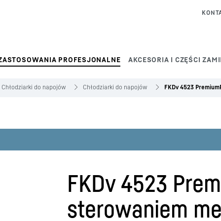
KONT
ZASTOSOWANIA PROFESJONALNE
AKCESORIA I CZĘŚCI ZAM
Chłodziarki do napojów
Chłodziarki do napojów
FKDv 4523 Premium
FKDv 4523 Prem
sterowaniem m