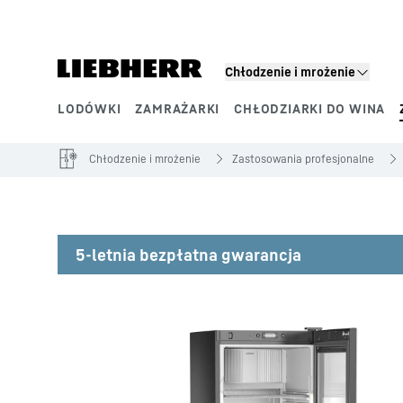
Chłodzenie i mrożenie
LODÓWKI
ZAMRAŻARKI
CHŁODZIARKI DO WINA
Segmenty produktowe
Chłodzenie i mrożenie
Zastosowania profesjonalne
5-letnia bezpłatna gwarancja