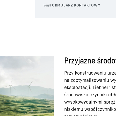
Przyjazne środo
Przy konstruowaniu urz
na zoptymalizowaniu wyk
eksploatacji. Liebherr s
środowiska czynniki chł
wysokowydajnymi spręża
niskiemu współczynniko