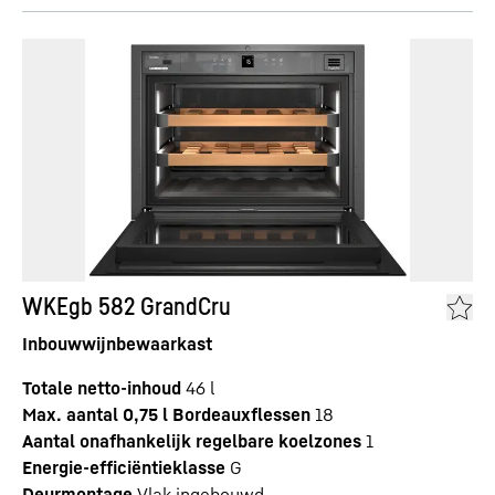
WKEgb 582 GrandCru
Inbouwwijnbewaarkast
Totale netto-inhoud
46
l
Max. aantal 0,75 l Bordeauxflessen
18
Aantal onafhankelijk regelbare koelzones
1
Energie-efficiëntieklasse
G
Deurmontage
Vlak ingebouwd