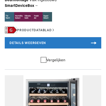
SmartDeviceBox
—
Vergelijken