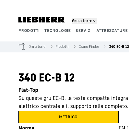
Gru a torre
PRODOTTI
TECNOLOGIE
SERVIZI
ATTREZZATURE 
Segmenti di prodotto
Gru a torre
Prodotti
Crane Finder
340 EC-B 12
340 EC-B 12
Flat-Top
Su queste gru EC-B, la testa compatta integra 
elettrico centrale e il supporto ralla completo.
METRICO
Norma
EN 