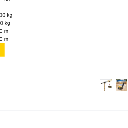
000
kg
00
kg
0
m
0
m
Carriera in Liebherr