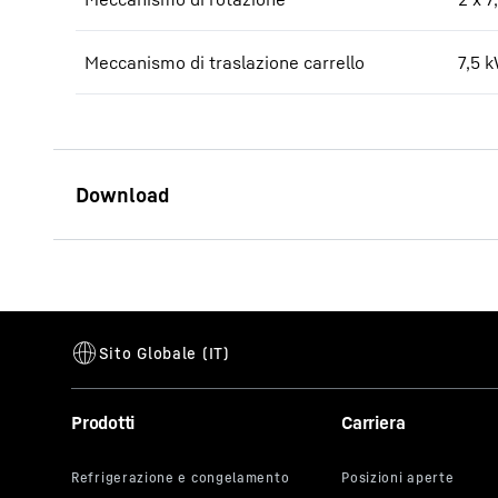
Meccanismo di traslazione carrello
7,5 
340 EC-B 12 data sheet
Prodotti
Carriera