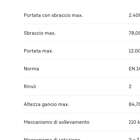
Portata con sbraccio max.
2.40
Sbraccio max.
78,0
Portata max.
12.0
Norma
EN 1
Rinvii
2
Altezza gancio max.
84,7
Meccanismo di sollevamento
110 
Meccanismo di rotazione
2 x 