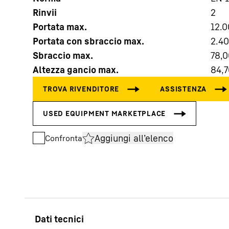
Rinvii
2
Portata max.
12.
Portata con sbraccio max.
2.4
Sbraccio max.
78,0
Altezza gancio max.
84,7
Maggiori informazioni sulla società
Aggiungi all’elenco
Confronta