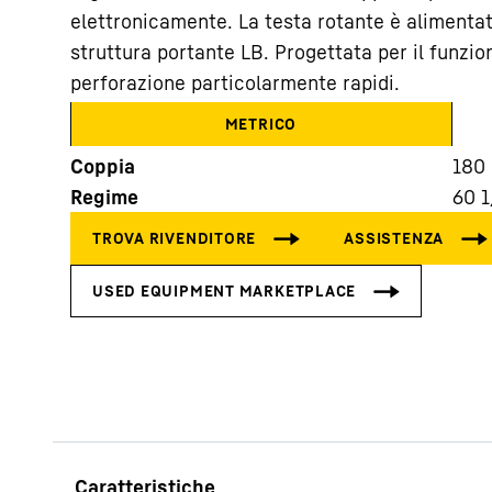
elettronicamente. La testa rotante è alimentata
struttura portante LB. Progettata per il funzio
perforazione particolarmente rapidi.
METRICO
Coppia
180
Maggiori informazioni sulla società
Regime
60
1