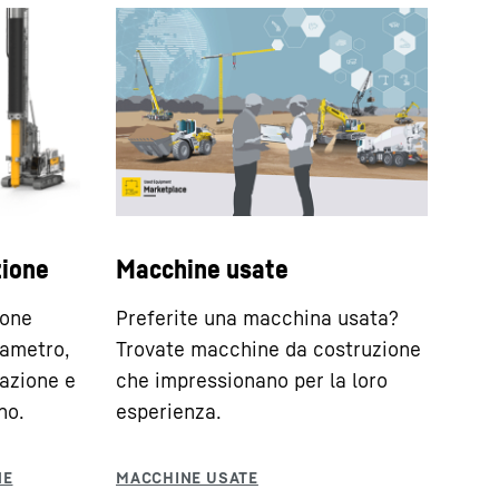
cosiddetta elica continua.
Martello di perforazione
Nel martello di perforazione, all’estremità
inferiore di un’asta di perforazione viene
zione
Macchine usate
applicato un martello azionato ad aria
compressa.
ione
Preferite una macchina usata?
iametro,
Trovate macchine da costruzione
razione e
che impressionano per la loro
no.
esperienza.