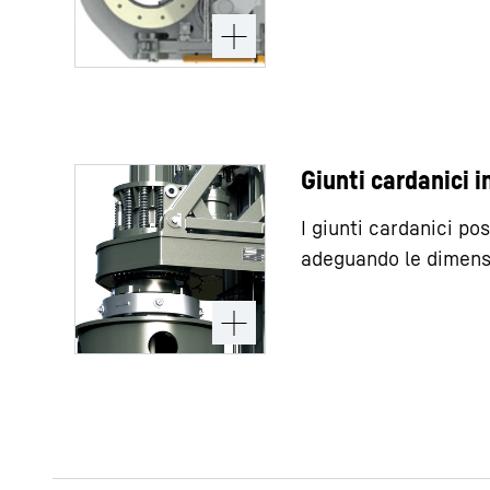
Giunti cardanici i
I giunti cardanici po
adeguando le dimens