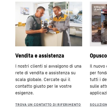
discontinuo con utens
Battipalo e perforatrice (serie LRB)
relativamente corti.
Peso operativo
53,0
t
Peso operativo
48,2 - 50,7
Coppia max.
180
kNm
Forza di avanzamento max.
250
kN
Perforazione full
Potenza motore
450
kW
Battitura con vibratore
18,0
m
La perforazione full
montante, lunghezza max. del
variante della perfor
Vendita e assistenza
Opusco
palo
L’utensile di perfor
I nostri clienti si avvalgono di una
tubo piatto con un at
Il nuovo
rete di vendita e assistenza su
per fond
scala globale. Cercate qui il
tutti i d
contatto giusto per le vostre
sulle att
esigenze.
applicazi