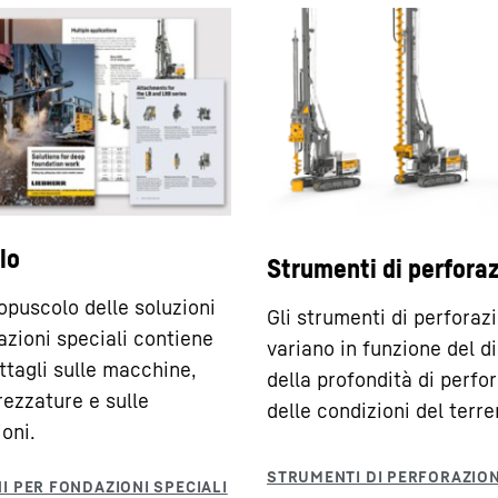
ili di perforazione
 t
 displacement
 displacement è una
azione elica continua.
lo
Strumenti di perfora
azione è composto da un
tacco tipo elica.
 opuscolo delle soluzioni
Gli strumenti di perforaz
azioni speciali contiene
variano in funzione del d
ettagli sulle macchine,
della profondità di perfo
rezzature e sulle
delle condizioni del terre
oni.