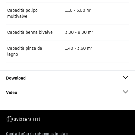
Capacità polipo
1,10 - 3,00 m³
multivalve
Capacità benna bivalve
3,00 - 8,00 m³
Capacità pinza da
1,40 - 3,60 m²
legno
Brochure LH 150 Industry Litronic
Questo video è fornito da Google*. Caricando il video, i propri dati
personali (indirizzo IP compreso) vengono trasmessi a Google e