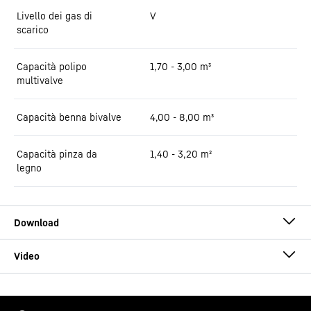
Livello dei gas di
V
scarico
Capacità polipo
1,70 - 3,00 m³
multivalve
Capacità benna bivalve
4,00 - 8,00 m³
Capacità pinza da
1,40 - 3,20 m²
legno
Brochure LH 150 Port Litronic