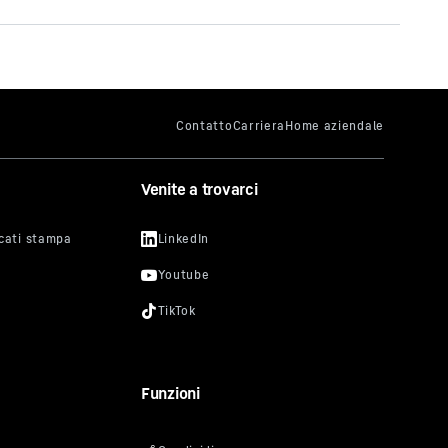
izzo IP
Venite a trovarci
ti da
n
amento
esto
nsentire
 blocco,
 alle
i video
Funzioni
uro per
o vi si