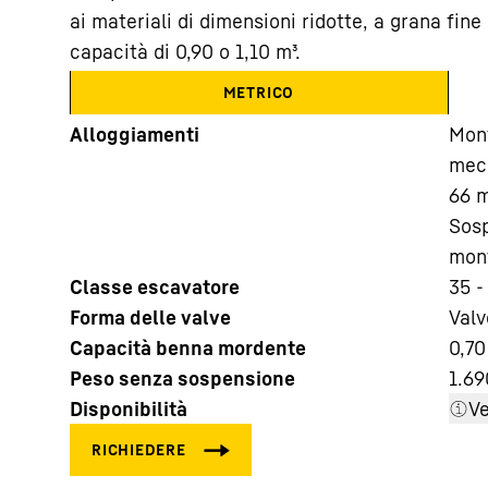
ai materiali di dimensioni ridotte, a grana fine 
capacità di 0,90 o 1,10 m³.
METRICO
Alloggiamenti
Mont
mecc
Maggiori informazioni sulla società
66 m
Sosp
mont
Classe escavatore
35 -
Forma delle valve
Valv
Capacità benna mordente
0,70
Peso senza sospensione
1.69
Disponibilità
Ve