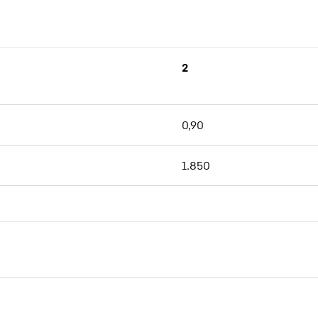
2
0,90
1.850
Brochure Quick Coupling