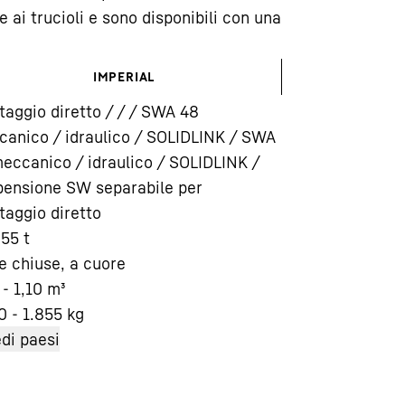
e ai trucioli e sono disponibili con una
IMPERIAL
aggio diretto / / / SWA 48
anico / idraulico / SOLIDLINK / SWA
Carriera in Liebherr
eccanico / idraulico / SOLIDLINK /
ensione SW separabile per
aggio diretto
 55 t
e chiuse, a cuore
 - 1,10
m³
0 - 1.855
kg
di paesi