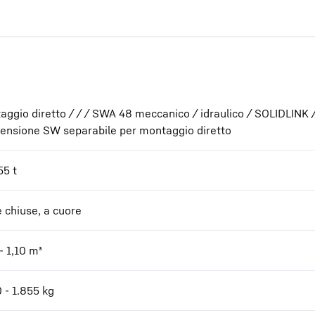
aggio diretto / / / SWA 48 meccanico / idraulico / SOLIDLINK 
ensione SW separabile per montaggio diretto
55 t
e chiuse, a cuore
- 1,10
m³
 - 1.855
kg