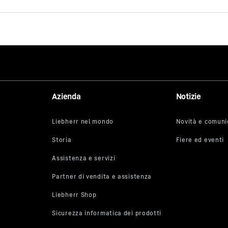
Systems
 è fornito da Google*. Caricando il video, i propri dati personali (indir
Azienda
Notizie
engono trasmessi a Google e possono essere memorizzati ed elabora
copi propri, al di fuori dell’UE o del SEE, quindi in un Paese terzo, e i
negli Stati Uniti**. Non abbiamo alcuna influenza sull’ulteriore tratt
parte di Google.
u “ACCETTA” si acconsente alla trasmissione dei dati a Google per qu
si dell’art. 6 par. 1 lett. a GDPR. Se in futuro non si desidera più acco
olo video di YouTube e si desidera poter caricare i video senza questo
 selezionare “Accetta sempre i video di YouTube” e quindi acconsentire
smissioni e trasferimenti di dati a Google e negli USA per tutti gli altr
he si apriranno in futuro sul nostro sito web.
 momento è possibile ritirare il proprio consenso con effetto per il fut
teriore trasmissione dei propri dati personali disattivando il servizio
te alla voce “Servizi diversi (opzionali)” nelle
impostazioni
(in seguit