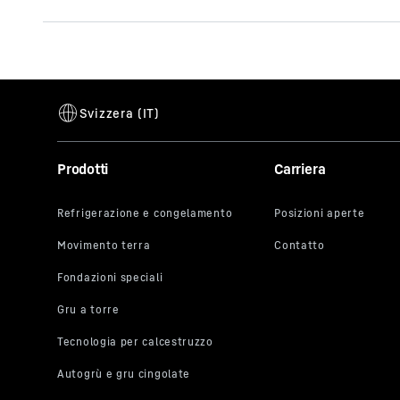
Questo video
Prodotti
Carriera
compreso) v
Google per s
particolare 
dei dati da 
Cliccando s
video ai sen
a ogni sing
è possibile
relative tra
di YouTube c
In qualsiasi
evitare l’ul
corrisponden