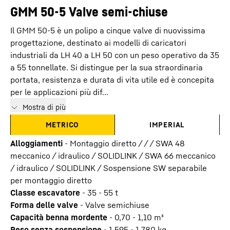
GMM 50-5 Valve semi-chiuse
Il GMM 50-5 è un polipo a cinque valve di nuovissima
progettazione, destinato ai modelli di caricatori
industriali da LH 40 a LH 50 con un peso operativo da 35
a 55 tonnellate. Si distingue per la sua straordinaria
portata, resistenza e durata di vita utile ed è concepita
per le applicazioni più dif...
Mostra di più
METRICO
IMPERIAL
Alloggiamenti
-
Montaggio diretto / / / SWA 48
meccanico / idraulico / SOLIDLINK / SWA 66 meccanico
/ idraulico / SOLIDLINK / Sospensione SW separabile
per montaggio diretto
Classe escavatore
-
35 - 55 t
Forma delle valve
-
Valve semichiuse
Capacità benna mordente
-
0,70 - 1,10
m³
Peso senza sospensione
-
1.595 - 1.780
kg