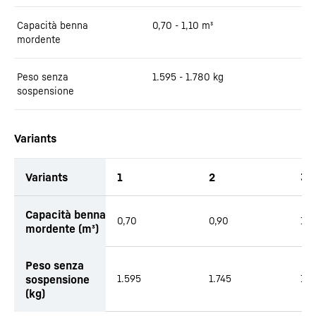
Capacità benna
0,70 - 1,10
m³
mordente
Peso senza
1.595 - 1.780
kg
sospensione
Variants
Variants
1
2
3
Capacità benna
0,70
0,90
1,1
mordente (m³)
Peso senza
sospensione
1.595
1.745
1.7
(kg)