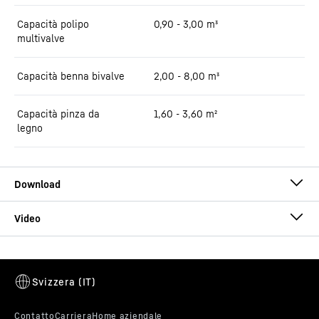
Capacità polipo
0,90 - 3,00 m³
multivalve
Capacità benna bivalve
2,00 - 8,00 m³
Capacità pinza da
1,60 - 3,60 m²
legno
Brochure LH 80 Port Litronic
Questo video è fornito da Google*. Caricando il video, i propri dati
personali (indirizzo IP compreso) vengono trasmessi a Google e