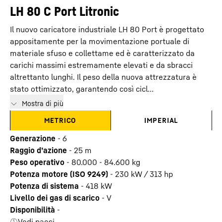
LH 80 C Port Litronic
Il nuovo caricatore industriale LH 80 Port è progettato
appositamente per la movimentazione portuale di
materiale sfuso e collettame ed è caratterizzato da
carichi massimi estremamente elevati e da sbracci
altrettanto lunghi. Il peso della nuova attrezzatura è
stato ottimizzato, garantendo così cicl...
Mostra di più
METRICO
IMPERIAL
Generazione
-
6
Raggio d’azione
-
25
m
Peso operativo
-
80.000 - 84.600 kg
Potenza motore (ISO 9249)
-
230 kW / 313 hp
Potenza di sistema
-
418
kW
Livello dei gas di scarico
-
V
Disponibilità
-
Vedi paesi