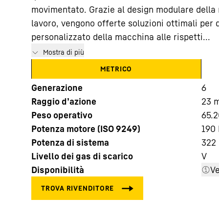
movimentato. Grazie al design modulare della 
lavoro, vengono offerte soluzioni ottimali per 
personalizzato della macchina alle rispetti...
Mostra di più
METRICO
Maggiori informazioni sulla società
Generazione
6
Raggio d’azione
23
Peso operativo
65.2
Potenza motore (ISO 9249)
190 
Potenza di sistema
322
Livello dei gas di scarico
V
Disponibilità
Ve