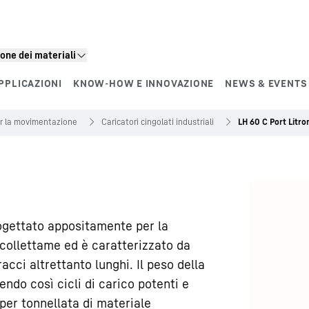
one dei materiali
PPLICAZIONI
KNOW-HOW E INNOVAZIONE
NEWS & EVENTS
r la movimentazione
Caricatori cingolati industriali
LH 60 C Port Litro
rogettato appositamente per la
collettame ed è caratterizzato da
cci altrettanto lunghi. Il peso della
ndo così cicli di carico potenti e
per tonnellata di materiale