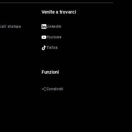
izzo IP
Venite a trovarci
ti da
n
amento
esto
nsentire
 blocco,
 alle
i video
Funzioni
uro per
o vi si
ro sito
 dati
e
ino 4,
sione di