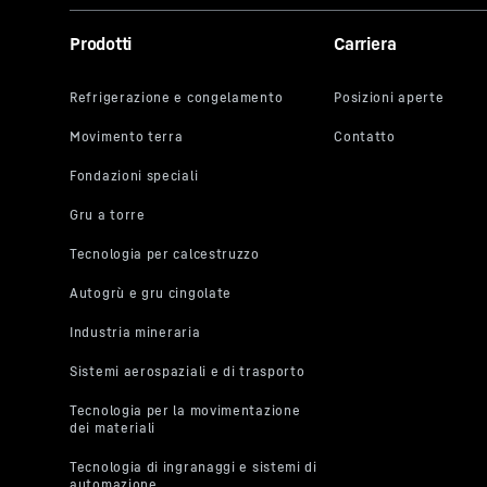
Questo video
Prodotti
Carriera
compreso) v
Google per s
particolare 
dei dati da 
Cliccando s
video ai sen
a ogni sing
è possibile
relative tra
di YouTube c
In qualsiasi
evitare l’ul
corrisponden
potrà accede
web).
Per ulterior
l’Informativ
Irlanda, societ
trasferimento d
adeguatezza del