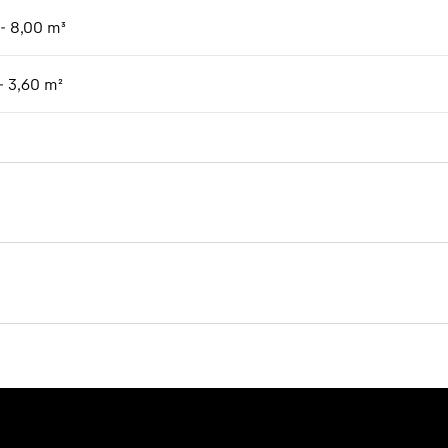
 - 8,00 m³
- 3,60 m²
Brochure Timber handling