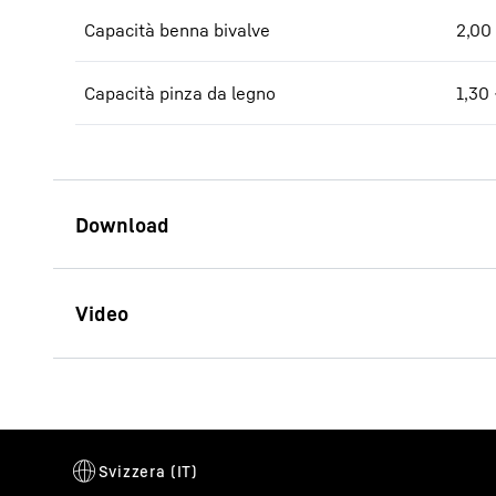
Capacità benna bivalve
2,00
Capacità pinza da legno
1,30 
Brochure LH 60 Port Litronic