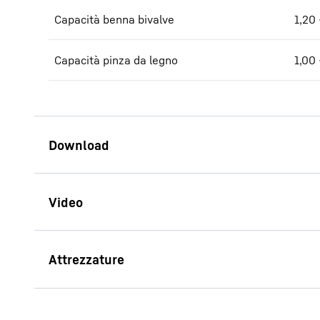
Capacità benna bivalve
1,20 
Capacità pinza da legno
1,00 
Brochure LH 40 - LH 50 Port
Litronic
GMZ 40 valve per materiali 