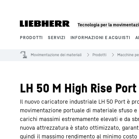
Tecnologia per la movimentazi
PRODOTTI
SERVIZI
INFORMAZIONI E ACQUISTI
A
Segmenti di prodotto
Movimentazione dei materiali
Prodotti
Macchine pe
LH 50 M High Rise Port 
Il nuovo caricatore industriale LH 50 Port è p
movimentazione portuale di materiale sfuso e 
carichi massimi estremamente elevati e da sbra
nuova attrezzatura è stato ottimizzato, garante
quindi il massimo rendimento al minimo costo 