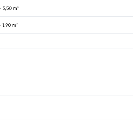
- 3,50 m³
- 1,90 m²
Brochure Timber handling
sfusi