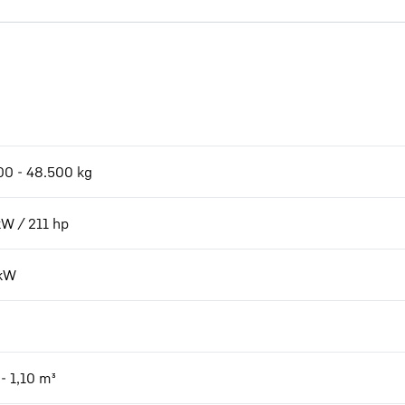
00 - 48.500 kg
kW / 211 hp
kW
- 1,10 m³