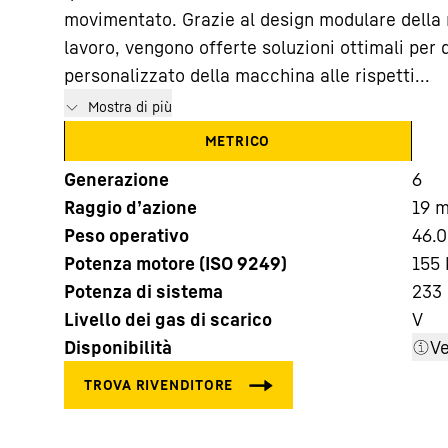
movimentato. Grazie al design modulare della 
lavoro, vengono offerte soluzioni ottimali per 
personalizzato della macchina alle rispetti...
Mostra di più
METRICO
Maggiori informazioni sulla società
Generazione
6
Raggio d’azione
19
Peso operativo
46.0
Potenza motore (ISO 9249)
155 
Potenza di sistema
233
Livello dei gas di scarico
V
Disponibilità
Ve