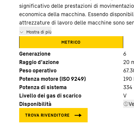
significativo delle prestazioni di movimentazi
economica della macchina. Essendo disponibili
attrezzature di lavoro delle macchine sono sem
Mostra di più
METRICO
Maggiori informazioni sulla società
Generazione
6
Raggio d’azione
20
Peso operativo
67.3
Potenza motore (ISO 9249)
190 
Potenza di sistema
334
Livello dei gas di scarico
V
Disponibilità
Ve