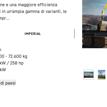
one e una maggiore efficienza
 in un’ampia gamma di varianti, le
pr...
IMPERIAL
Carriera in Liebherr
m
00 - 72.600 kg
kW / 258 hp
kW
di paesi