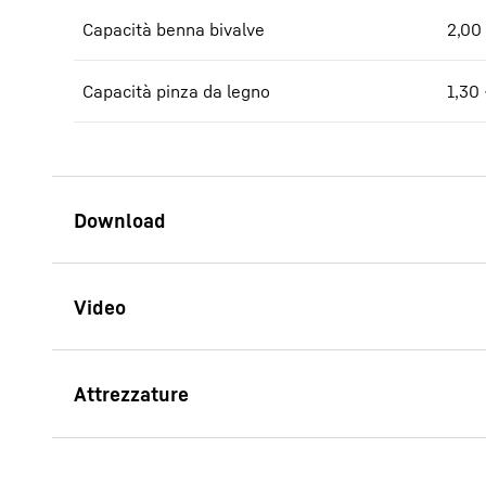
Capacità benna bivalve
2,00
Capacità pinza da legno
1,30 
Brochure LH 60 Industry
Litronic
GMH 50 forma arrotondata