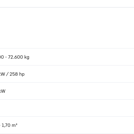
m
00 - 72.600 kg
kW / 258 hp
kW
- 1,70 m³