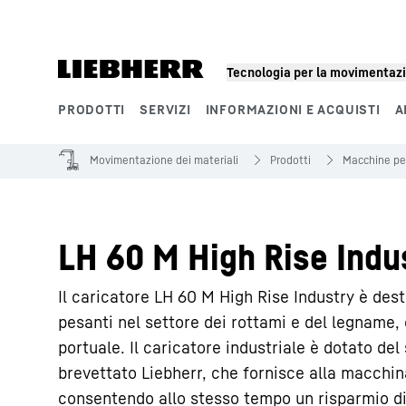
Tecnologia per la movimentazi
PRODOTTI
SERVIZI
INFORMAZIONI E ACQUISTI
A
Segmenti di prodotto
Movimentazione dei materiali
Prodotti
Macchine pe
LH 60 M High Rise Indus
Il caricatore LH 60 M High Rise Industry è des
pesanti nel settore dei rottami e del legname,
portuale. Il caricatore industriale è dotato del
brevettato Liebherr, che fornisce alla macchi
consentendo allo stesso tempo un risparmio di