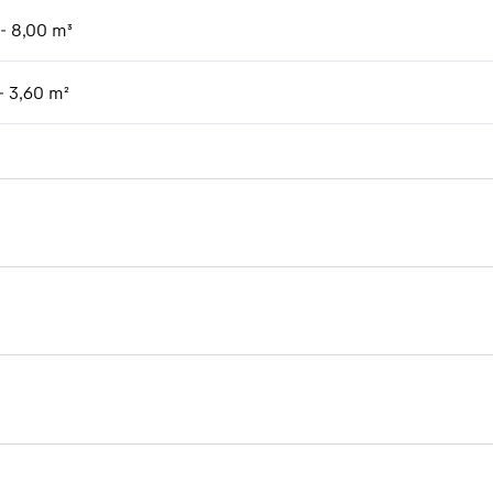
 - 8,00 m³
- 3,60 m²
Brochure Timber handling
MH 110B Solid