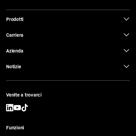
Brochure Horticultural and Landscape
Prodotti
Litri per ora di funzionamento
Construction
6.59 l/h
Ore totali di funzionamento di tutte le macchine
Carriera
1’614’069.48 h
Azienda
Consumo medio di carburante
La gamma del movimento terra
Notizie
Ore di funzionamento all'anno
Venite a trovarci
Prezzo del carburante in €/l
Funzioni