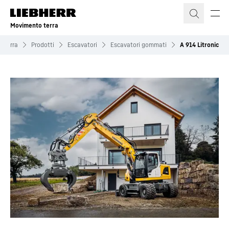
Movimento terra
 terra
Prodotti
Escavatori
Escavatori gommati
A 914 Litronic