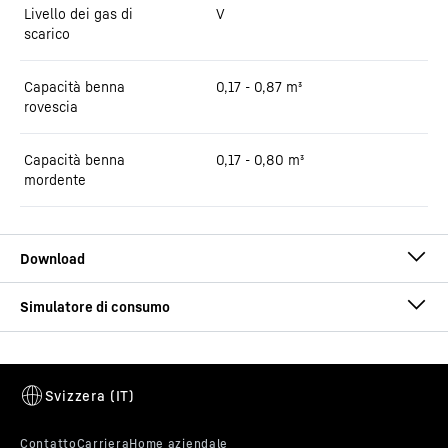
Livello dei gas di
V
scarico
Capacità benna
0,17 - 0,87 m³
rovescia
Capacità benna
0,17 - 0,80 m³
mordente
Opuscolo A 914 Litronic
Calcolatore dei consumi
Inserite i dati della vostra macchina e calcolate il vostro
risparmio!