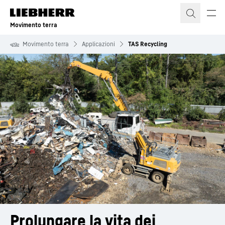
Movimento terra
Movimento terra
Applicazioni
TAS Recycling
Prolungare la vita dei 