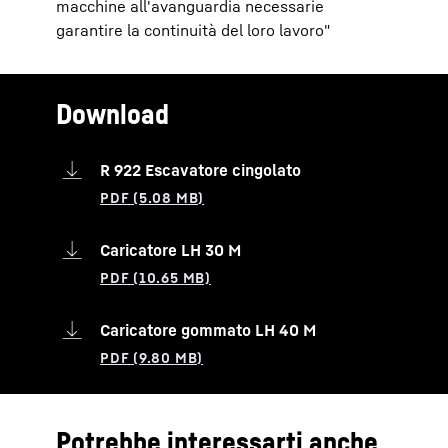
macchine all'avanguardia necessarie
garantire la continuità del loro lavoro"
Download
R 922 Escavatore cingolato
Caricatore LH 30 M
Caricatore gommato LH 40 M
Potrebbe interessarti anche