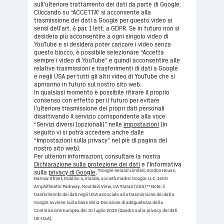
sull’ulteriore trattamento dei dati da parte di Google.
Cliccando su “ACCETTA” si acconsente alla
trasmissione dei dati a Google per questo video ai
sensi dell’art. 6 par. 1 lett. a GDPR. Se in futuro non si
desidera più acconsentire a ogni singolo video di
YouTube e si desidera poter caricare i video senza
questo blocco, è possibile selezionare “Accetta
sempre i video di YouTube” e quindi acconsentire alle
relative trasmissioni e trasferimenti di dati a Google
e negli USA per tutti gli altri video di YouTube che si
apriranno in futuro sul nostro sito web.
In qualsiasi momento è possibile ritirare il proprio
consenso con effetto per il futuro per evitare
l’ulteriore trasmissione dei propri dati personali
disattivando il servizio corrispondente alla voce
“Servizi diversi (opzionali)” nelle
impostazioni
(in
seguito vi si potrà accedere anche dalle
“Impostazioni sulla privacy” nel piè di pagina del
nostro sito web).
Per ulteriori informazioni, consultare la nostra
Dichiarazione sulla protezione dei dati
e l’Informativa
*Google Ireland Limited, Gordon House,
sulla
privacy di Google
.
Barrow Street, Dublino 4, Irlanda, società madre: Google LLC, 1600
Amphitheatre Parkway, Mountain View, CA 94043 (USA)
** Nota: il
trasferimento dei dati negli USA associato alla trasmissione dei dati a
Google avviene sulla base della Decisione di adeguatezza della
Commissione Europea del 10 luglio 2023 (Quadro sulla privacy dei dati
UE-USA).