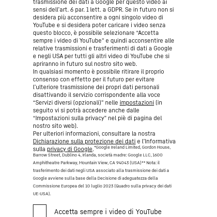
trasmissione dei dati a Google per questo video ai
sensi dell’art. 6 par. 1 lett. a GDPR. Se in futuro non si
desidera più acconsentire a ogni singolo video di
YouTube e si desidera poter caricare i video senza
questo blocco, è possibile selezionare “Accetta
sempre i video di YouTube” e quindi acconsentire alle
relative trasmissioni e trasferimenti di dati a Google
e negli USA per tutti gli altri video di YouTube che si
apriranno in futuro sul nostro sito web.
In qualsiasi momento è possibile ritirare il proprio
consenso con effetto per il futuro per evitare
l’ulteriore trasmissione dei propri dati personali
disattivando il servizio corrispondente alla voce
“Servizi diversi (opzionali)” nelle
impostazioni
(in
seguito vi si potrà accedere anche dalle
“Impostazioni sulla privacy” nel piè di pagina del
nostro sito web).
Per ulteriori informazioni, consultare la nostra
Dichiarazione sulla protezione dei dati
e l’Informativa
*Google Ireland Limited, Gordon House,
sulla
privacy di Google
.
Barrow Street, Dublino 4, Irlanda, società madre: Google LLC, 1600
Amphitheatre Parkway, Mountain View, CA 94043 (USA)
** Nota: il
trasferimento dei dati negli USA associato alla trasmissione dei dati a
Google avviene sulla base della Decisione di adeguatezza della
Commissione Europea del 10 luglio 2023 (Quadro sulla privacy dei dati
UE-USA).