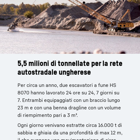
5,5 milioni di tonnellate per la rete
24 ore su 24, 7 giorni su 7
HS 8130 con benna dragline
autostradale ungherese
L’intero design della macchina è pensato fin
L’escavatore HS 8130 presenta un braccio
nei minimi dettagli. Raggiungiamo obiettivi
lungo 23 m ed è equipaggiato con una benna
Per circa un anno, due escavatori a fune HS
eccellenti a fronte di un consumo di
trascinata Hendrix 7 ½ HS con una capacità di
8070 hanno lavorato 24 ore su 24, 7 giorni su
carburante esiguo. Per questo, l’escavatore
5,7 m³. A una profondità di scavo di 8-10 m,
7. Entrambi equipaggiati con un braccio lungo
HS 8130 è la macchina perfetta per
questo escavatore a fune dragline è capace di
23 m e con una benna dragline con un volume
l’estrazione di ghiaia.
estrarre 450 m³ di materiale in un’ora.
di riempimento pari a 3 m³.
Andreas Gran, Owner
Ogni giorno venivano estratte circa 16.000 t di
sabbia e ghiaia da una profondità di max 12 m,
il che suppone una movimentazione di circa