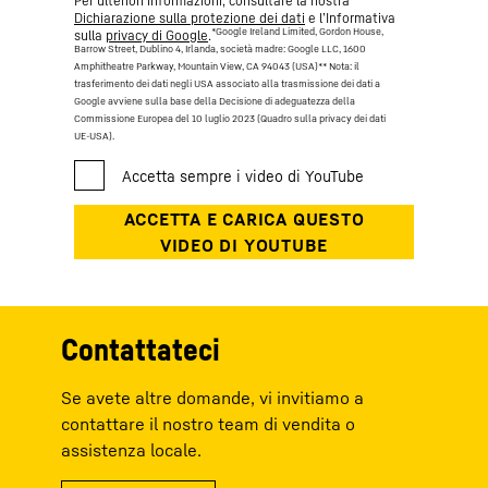
Per ulteriori informazioni, consultare la nostra
Dichiarazione sulla protezione dei dati
e l’Informativa
*Google Ireland Limited, Gordon House,
sulla
privacy di Google
.
Barrow Street, Dublino 4, Irlanda, società madre: Google LLC, 1600
Amphitheatre Parkway, Mountain View, CA 94043 (USA)
** Nota: il
trasferimento dei dati negli USA associato alla trasmissione dei dati a
Google avviene sulla base della Decisione di adeguatezza della
Commissione Europea del 10 luglio 2023 (Quadro sulla privacy dei dati
UE-USA).
Contattateci
Se avete altre domande, vi invitiamo a
contattare il nostro team di vendita o
assistenza locale.