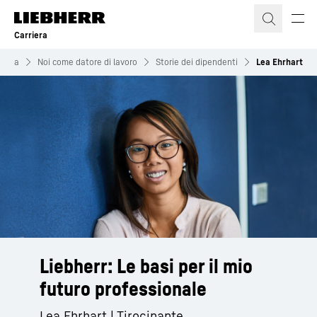
Carriera
riera
Noi come datore di lavoro
Storie dei dipendenti
Lea Ehrhart
Liebherr: Le basi per il mio
futuro professionale
Lea Ehrhart | Tirocinante