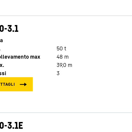
0-3.1
ta
.
50
t
Carriera in Liebherr
sollevamento max
48
m
x.
39,0
m
ssi
3
0-3.1E