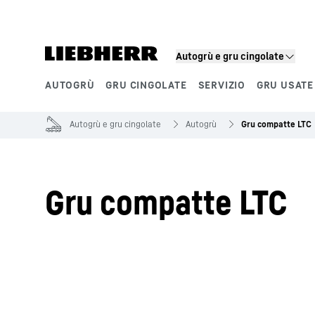
Autogrù e gru cingolate
AUTOGRÙ
GRU CINGOLATE
SERVIZIO
GRU USATE
Segmenti di prodotto
Autogrù e gru cingolate
Autogrù
Gru compatte LTC
Gru compatte LTC
Ignora filtro