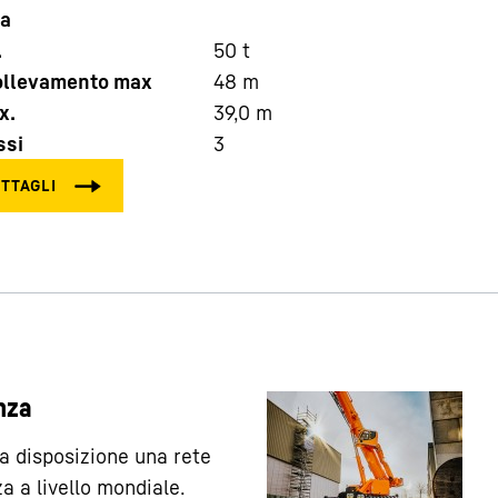
ta
.
50
t
sollevamento max
48
m
x.
39,0
m
ssi
3
nza
 a disposizione una rete
a a livello mondiale.