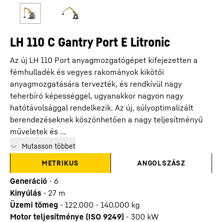
LH 110 C Gantry Port E Litronic
Az új LH 110 Port anyagmozgatógépet kifejezetten a
fémhulladék és vegyes rakományok kikötői
anyagmozgatására tervezték, és rendkívül nagy
teherbíró képességgel, ugyanakkor nagyon nagy
hatótávolsággal rendelkezik. Az új, súlyoptimalizált
berendezéseknek köszönhetően a nagy teljesítményű
műveletek és ...
Mutasson többet
METRIKUS
ANGOLSZÁSZ
Generáció
-
6
Kinyúlás
-
27
m
Üzemi tömeg
-
122.000 - 140.000 kg
Motor teljesítménye (ISO 9249)
-
300 kW