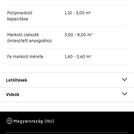
Polipmarkoló
1,10 - 3,00 m³
kapacitása
Markoló csészék
3,00 - 8,00 m³
ömlesztett anyagokhoz
Fa markoló mérete
1,60 - 3,60 m²
Brochure LH 110 Port Litronic
Ezt a videót a Google* biztosította. Amikor Ön betölti ezt a videót,
az Ön adatai – ideértve az IP-címét is – továbbításra kerülnek a