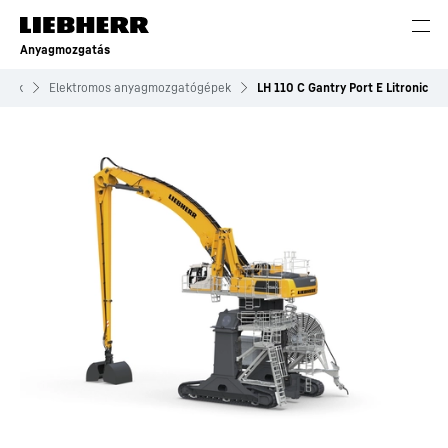
Anyagmozgatás
épek
Elektromos anyagmozgatógépek
LH 110 C Gantry Port E Litronic